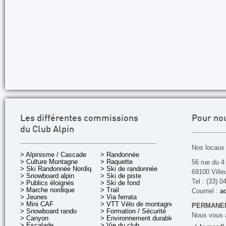
Les différentes commissions
Pour no
du Club Alpin
Nos locaux 
> Alpinisme / Cascade
> Randonnée
> Culture Montagne
> Raquette
56 rue du 4
> Ski Randonnée Nordique
> Ski de randonnée
69100 Ville
> Snowboard alpin
> Ski de piste
Tel : (33) 0
> Publics éloignés
> Ski de fond
> Marche nordique
> Trail
Courriel :
ac
> Jeunes
> Via ferrata
> Mini CAF
> VTT Vélo de montagne
PERMANEN
> Snowboard rando
> Formation / Sécurité
Nous vous a
> Canyon
> Environnement durable
> Escalade
> Vie du club