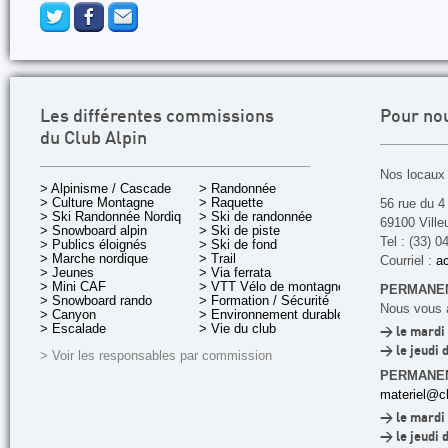
Les différentes commissions
Pour no
du Club Alpin
Nos locaux 
> Alpinisme / Cascade
> Randonnée
> Culture Montagne
> Raquette
56 rue du 4
> Ski Randonnée Nordique
> Ski de randonnée
69100 Ville
> Snowboard alpin
> Ski de piste
Tel : (33) 0
> Publics éloignés
> Ski de fond
> Marche nordique
> Trail
Courriel :
ac
> Jeunes
> Via ferrata
> Mini CAF
> VTT Vélo de montagne
PERMANEN
> Snowboard rando
> Formation / Sécurité
Nous vous a
> Canyon
> Environnement durable
> Escalade
> Vie du club
> le mardi 
> le jeudi 
> Voir les responsables par commission
PERMANE
materiel@cl
> le mardi 
> le jeudi 