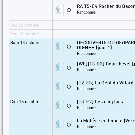
RA T5-E4 Rocher du Baconn
⚪
Randonnée
Jeu 12 octobre
Ven 13 octobre
Sam 14 octobre
DECOUVERTE DU GEOPAR
⚪
DIGNEH [jour 1]
Randonnée
[WE][T3-E3] Courchevel [j
⚪
Randonnée
[T2-E3] La Dent du Villard
⚪
Randonnée
Dim 15 octobre
[T3-E2] Les cinq lacs
⚪
Randonnée
La Molière en boucle (Verc
⚪
Randonnée