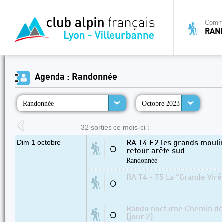
Commi
RAN
Agenda : Randonnée
Randonnée
Octobre 2023
32 sorties ce mois-ci :
Dim 1 octobre
RA T4 E2 les grands moulin
⚪
retour arête sud
Randonnée
RA T4 - T5 La "Grande Viré
⚪
Rando nocturne Chemin de
⚪
[jour 2]