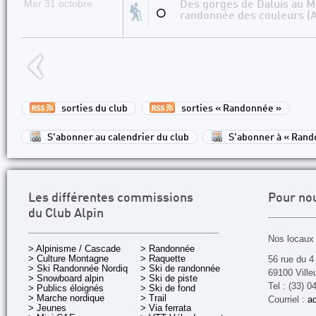
Mar 31 octobre
Des gorges de Daluis au Mo
⚪
randonnée des couleurs (A
sorties du club
sorties « Randonnée »
S'abonner au calendrier du club
S'abonner à « Rand
Les différentes commissions
Pour no
du Club Alpin
Nos locaux 
> Alpinisme / Cascade
> Randonnée
> Culture Montagne
> Raquette
56 rue du 4
> Ski Randonnée Nordique
> Ski de randonnée
69100 Ville
> Snowboard alpin
> Ski de piste
Tel : (33) 0
> Publics éloignés
> Ski de fond
> Marche nordique
> Trail
Courriel :
ac
> Jeunes
> Via ferrata