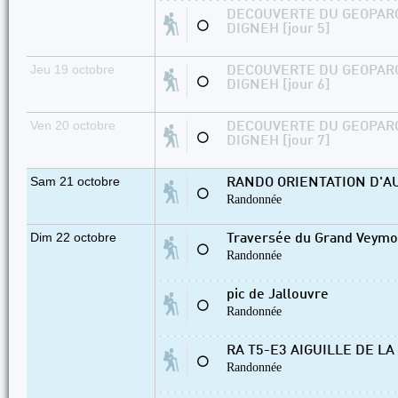
DECOUVERTE DU GEOPAR
⚪
DIGNEH [jour 5]
Jeu 19 octobre
DECOUVERTE DU GEOPAR
⚪
DIGNEH [jour 6]
Ven 20 octobre
DECOUVERTE DU GEOPAR
⚪
DIGNEH [jour 7]
Sam 21 octobre
RANDO ORIENTATION D'A
⚪
Randonnée
Dim 22 octobre
Traversée du Grand Veymon
⚪
Randonnée
pic de Jallouvre
⚪
Randonnée
RA T5-E3 AIGUILLE DE L
⚪
Randonnée