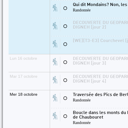
Qui dit Mondains? Non, les
⚪
Randonnée
DECOUVERTE DU GEOPAR
⚪
DIGNEH [jour 2]
[WE][T3-E3] Courchevel [j
⚪
Lun 16 octobre
DECOUVERTE DU GEOPAR
⚪
DIGNEH [jour 3]
Mar 17 octobre
DECOUVERTE DU GEOPAR
⚪
DIGNEH [jour 4]
Mer 18 octobre
Traversée des Pics de Ber
⚪
Randonnée
Boucle dans les monts du P
⚪
de Chaubouret
Randonnée