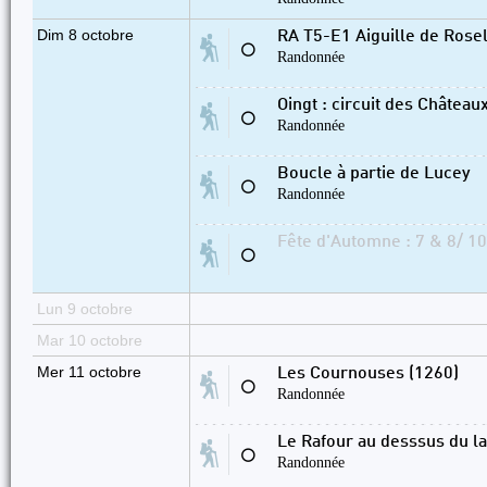
Dim 8 octobre
RA T5-E1 Aiguille de Rosel
⚪
Randonnée
Oingt : circuit des Château
⚪
Randonnée
Boucle à partie de Lucey
⚪
Randonnée
Fête d'Automne : 7 & 8/ 10
⚪
Lun 9 octobre
Mar 10 octobre
Mer 11 octobre
Les Cournouses (1260)
⚪
Randonnée
Le Rafour au desssus du la
⚪
Randonnée