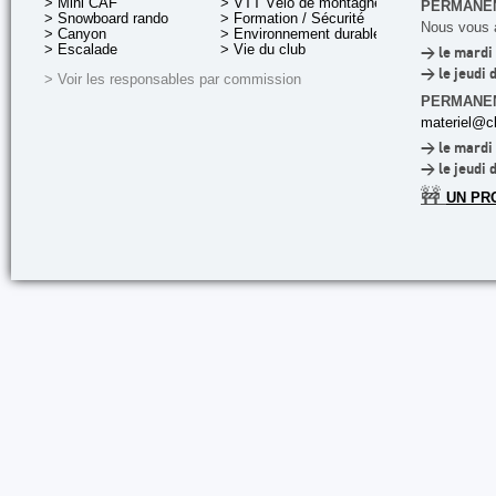
> Mini CAF
> VTT Vélo de montagne
PERMANEN
> Snowboard rando
> Formation / Sécurité
Nous vous a
> Canyon
> Environnement durable
> Escalade
> Vie du club
> le mardi 
> le jeudi 
> Voir les responsables par commission
PERMANE
materiel@cl
> le mardi 
> le jeudi 
🚧
UN PR