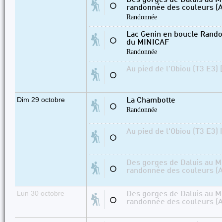
Des gorges de Daluis au Mo
⚪
randonnée des couleurs (A
Randonnée
Lac Genin en boucle Rando
⚪
du MINICAF
Randonnée
Au pied de l'Obiou (T3 E3) 
⚪
Dim 29 octobre
La Chambotte
⚪
Randonnée
Au pied de l'Obiou (T3 E3) 
⚪
Des gorges de Daluis au Mo
⚪
randonnée des couleurs (A
Lun 30 octobre
Des gorges de Daluis au Mo
⚪
randonnée des couleurs (A