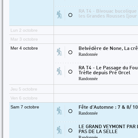
RA T4 - Bivouac bucolique 
⚪
les Grandes Rousses [jour
Lun 2 octobre
Mar 3 octobre
Mer 4 octobre
Belvédère de None, La crê
⚪
Randonnée
RA T4 - Le Passage du Fou
⚪
Trèfle depuis Pré Orcel
Randonnée
Jeu 5 octobre
Ven 6 octobre
Sam 7 octobre
Fête d'Automne : 7 & 8/ 10
⚪
Randonnée
LE GRAND VEYMONT PAR L
⚪
PAS DE LA SELLE
Randonnée