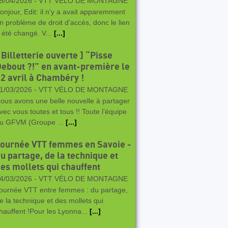
5/04/2026 -
VTT VÉLO DE MONTAGNE
onjour, Edit: il n'y a avait apparemment
n problème de droit d'accès, donc le lien
 été changé. V...
[...]
 Billetterie ouverte ] “Pisse
ebout ?!” en avant-première le
2 avril à Chambéry !
1/03/2026 -
VTT VÉLO DE MONTAGNE
ous avons une belle nouvelle à partager
vec vous toutes et tous !! Toute l’équipe
u GFVM (Groupe ...
[...]
ournée VTT femmes en Savoie -
u partage, de la technique et
es mollets qui chauffent
4/03/2026 -
VTT VÉLO DE MONTAGNE
ournée VTT entre femmes : du partage,
e la technique et des mollets qui
hauffent !Pour les Lyonna...
[...]