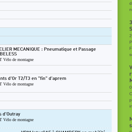
d
n
S
2
P
F
ELIER MECANIQUE : Pneumatique et Passage
BELESS
s
 Vélo de montagne
V
r
nts d'Or T2/T3 en "fin" d'aprem
M
 Vélo de montagne
0
C
p
i
s d'Outray
N
 Vélo de montagne
s