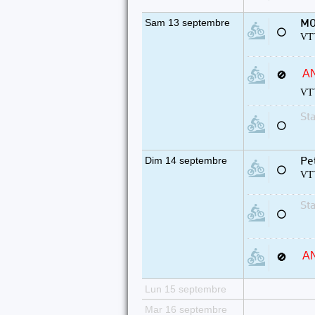
Sam 13 septembre
MO
⚪
VTT
A
🚫
VTT
St
⚪
Dim 14 septembre
Pe
⚪
VTT
St
⚪
A
🚫
Lun 15 septembre
Mar 16 septembre