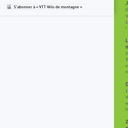
S'abonner à « VTT Vélo de montagne »
0
V
1
!
L
2
T
n
m
D
1
V
w
l
2