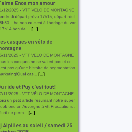
J'aime Enos mon amour
1/12/2025 -
VTT VÉLO DE MONTAGNE
endredi départ prévu 17h15, départ réel
8h50... ha non ca c'est à l'horloge du van
 17h14 bon de ...
[...]
es casques en vélo de
montagne
5/11/2025 -
VTT VÉLO DE MONTAGNE
ous les casques ne se valent pas et ce
'est pas qu'une histoire de segmentation
arketing!Quel cas...
[...]
u ride et Puy c'est tout!
7/11/2025 -
VTT VÉLO DE MONTAGNE
oici un petit article résumant notre super
eek-end en Auvergne à vtt.Précautions :
’écrit ne perm...
[...]
j Alpilles au soleil / samedi 25