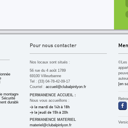
Pour nous contacter
Men
Nos locaux sont situés :
©Les 
appar
56 rue du 4 août 1789
peuven
donnée
69100 Villeurbanne
e
auteu
Tel : (33) 04-78-42-09-17
d
[en sa
Courriel :
accueil@clubalpinlyon.fr
de montagne
PERMANENCE ACCUEIL :
 Sécurité
Retro
Nous vous accueillons :
ent durable
> le mardi de 14h à 18h
> le jeudi de 15h à 20h
PERMANENCE MATERIEL
Versi
materiel@clubalpinlyon.fr