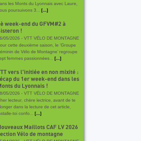
ans les Monts du Lyonnais avec Laure,
ous poursuivons 3...
[...]
3è week-end du GFVM#2 à
isteron !
6/05/2026 -
VTT VÉLO DE MONTAGNE
our cette deuxième saison, le ‘Groupe
éminin de Vélo de Montagne’ regroupe
ept femmes passionnées...
[...]
TT vers l'initiée en non mixité :
écap du 1er week-end dans les
onts du Lyonnais !
8/05/2026 -
VTT VÉLO DE MONTAGNE
her lecteur, chère lectrice, avant de te
longer dans la lecture de cet article,
nstalle-toi confo...
[...]
ouveaux Maillots CAF LV 2026
ection Vélo de montagne