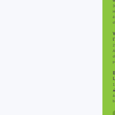
o
3
H
ê
d
V
l
2
A
d
p
B
L
1
⛰
à
b