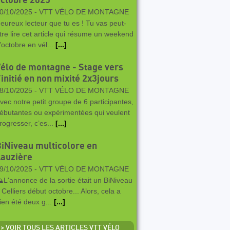
ctobre 2025
0/10/2025 -
VTT VÉLO DE MONTAGNE
eureux lecteur que tu es ! Tu vas peut-
tre lire cet article qui résume un weekend
’octobre en vél...
[...]
élo de montagne - Stage vers
’initié en non mixité 2x3jours
8/10/2025 -
VTT VÉLO DE MONTAGNE
vec notre petit groupe de 6 participantes,
ébutantes ou expérimentées qui veulent
rogresser, c’es...
[...]
iNiveau multicolore en
auzière
9/10/2025 -
VTT VÉLO DE MONTAGNE
️L'annonce de la sortie était un BiNiveau
 Celliers début octobre... Alors, cela a
ien été deux g...
[...]
> VOIR TOUS LES ARTICLES VTT VÉLO