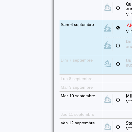
Qu
⚪
au
VTT
Sam 6 septembre
A
🚫
VTT
Qu
⚪
au
Dim 7 septembre
Qu
⚪
au
Lun 8 septembre
Mar 9 septembre
Mer 10 septembre
MI
⚪
VTT
Jeu 11 septembre
Ven 12 septembre
St
⚪
VTT