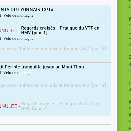
e
o
NTS DU LYONNAIS T3/T4
 Vélo de montagne
W
2
Regards croisés - Pratique du VTT en
NNULÉE -
L
HMV [jour 1]
 Vélo de montagne
M
V
age vers l'Initiée en non mixité femmes 1/2 [jour 2]
a
tit Périple tranquille jusqu'au Mont Thou
0
 Vélo de montagne
L
p
age vers l'Initiée en non mixité femmes 1/2 [jour 3]
B
V
Regards croisés - Pratique du VTT en
NNULÉE -
r
HMV [jour 2]
V
0
A