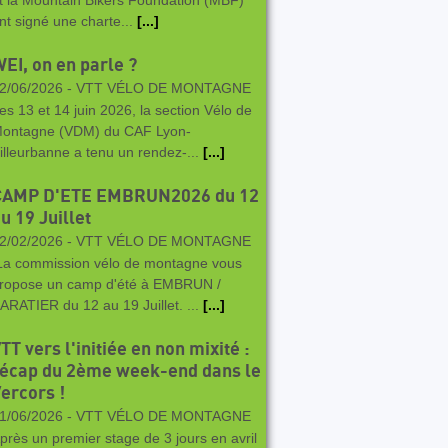
t la Mountain Bikers Foundation (MBF)
nt signé une charte...
[...]
EI, on en parle ?
2/06/2026 -
VTT VÉLO DE MONTAGNE
es 13 et 14 juin 2026, la section Vélo de
ontagne (VDM) du CAF Lyon-
illeurbanne a tenu un rendez-...
[...]
CAMP D'ETE EMBRUN2026 du 12
u 19 Juillet
2/02/2026 -
VTT VÉLO DE MONTAGNE
a commission vélo de montagne vous
ropose un camp d'été à EMBRUN /
ARATIER du 12 au 19 Juillet. ...
[...]
TT vers l'initiée en non mixité :
écap du 2ème week-end dans le
ercors !
1/06/2026 -
VTT VÉLO DE MONTAGNE
près un premier stage de 3 jours en avril