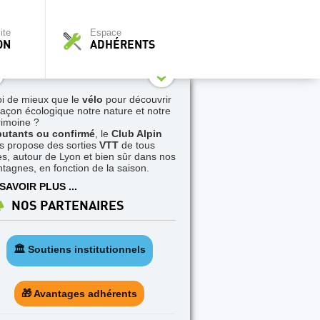
ite
Espace
ON
ADHÉRENTS
i de mieux que le
vélo
pour découvrir
façon écologique notre nature et notre
rimoine ?
utants ou confirmé
, le
Club Alpin
s propose des sorties
VTT
de tous
es, autour de Lyon et bien sûr dans nos
tagnes, en fonction de la saison.
SAVOIR PLUS ...
NOS PARTENAIRES
🏛️ Soutiens institutionnels
🎁 Avantages adhérents