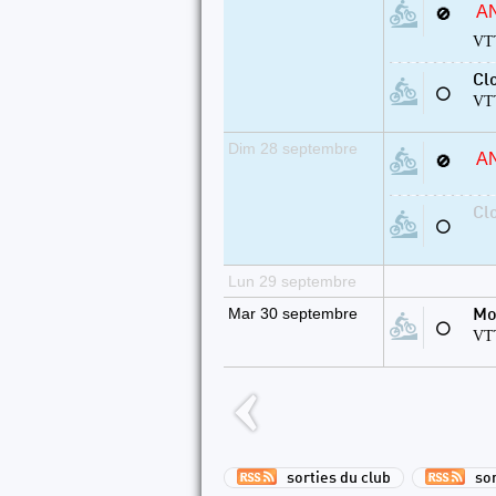
A
🚫
VTT
Cl
⚪
VTT
Dim 28 septembre
A
🚫
Cl
⚪
Lun 29 septembre
Mar 30 septembre
Mo
⚪
VTT
sorties du club
sort