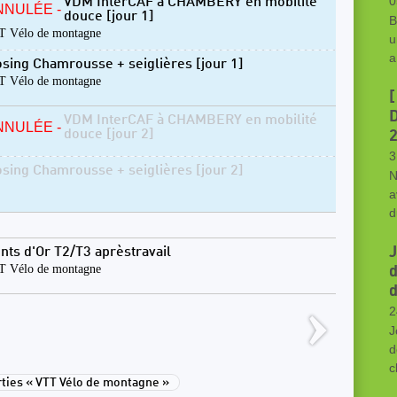
0
VDM InterCAF à CHAMBERY en mobilité
NNULÉE -
douce [jour 1]
B
 Vélo de montagne
u
a
osing Chamrousse + seiglières [jour 1]
 Vélo de montagne
[
D
VDM InterCAF à CHAMBERY en mobilité
NNULÉE -
douce [jour 2]
2
3
osing Chamrousse + seiglières [jour 2]
N
a
d
J
nts d'Or T2/T3 aprèstravail
 Vélo de montagne
d
d
2
J
d
c
ies « VTT Vélo de montagne »