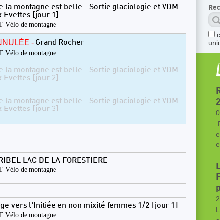
e la montagne est belle - Sortie glaciologie et VDM
Rec
x Evettes [jour 1]
 Vélo de montagne
NNULÉE -
Grand Rocher
uni
 Vélo de montagne
e la montagne est belle - Sortie glaciologie et VDM
x Evettes [jour 2]
R
e la montagne est belle - Sortie glaciologie et VDM
x Evettes [jour 3]
0
P
e
e
RIBEL LAC DE LA FORESTIERE
L
 Vélo de montagne
F
p
2
age vers l'Initiée en non mixité femmes 1/2 [jour 1]
L
 Vélo de montagne