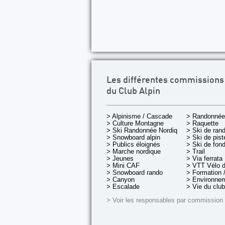
Les différentes commissions
du Club Alpin
> Alpinisme / Cascade
> Randonnée
> Culture Montagne
> Raquette
> Ski Randonnée Nordique
> Ski de ran
> Snowboard alpin
> Ski de pist
> Publics éloignés
> Ski de fon
> Marche nordique
> Trail
> Jeunes
> Via ferrata
> Mini CAF
> VTT Vélo 
> Snowboard rando
> Formation /
> Canyon
> Environnem
> Escalade
> Vie du club
> Voir les responsables par commission