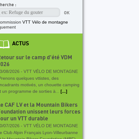
herche :
commission
VTT Vélo de montagne
quement
ACTUS
etour sur le camp d'été VDM
2026
3/08/2026 -
VTT VÉLO DE MONTAGNE
renons quelques vttistes, des
ncadrants motivés, un chouette camping
t un programme de sorties à...
[...]
e CAF LV et la Mountain Bikers
oundation unissent leurs forces
our un VTT durable
0/07/2026 -
VTT VÉLO DE MONTAGNE
e Club Alpin Français Lyon-Villeurbanne