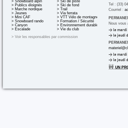
> Snowboard alpin
> Ski de piste
Tel : (33) 0
> Publics éloignés
> Ski de fond
> Marche nordique
> Trail
Courriel :
ac
> Jeunes
> Via ferrata
> Mini CAF
> VTT Vélo de montagne
PERMANEN
> Snowboard rando
> Formation / Sécurité
Nous vous a
> Canyon
> Environnement durable
> Escalade
> Vie du club
> le mardi 
> le jeudi 
> Voir les responsables par commission
PERMANE
materiel@cl
> le mardi 
> le jeudi 
🚧
UN PR