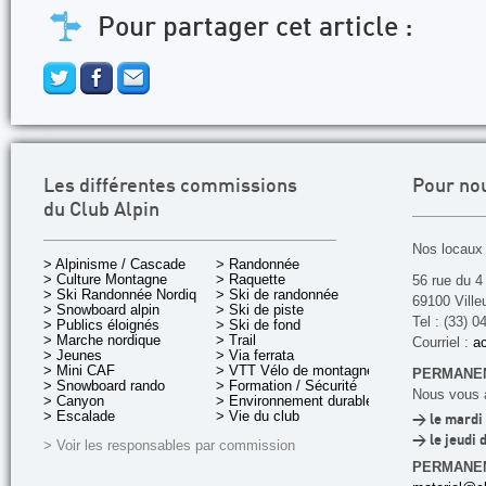
Pour partager cet article :
Les différentes commissions
Pour no
du Club Alpin
Nos locaux 
> Alpinisme / Cascade
> Randonnée
> Culture Montagne
> Raquette
56 rue du 4
> Ski Randonnée Nordique
> Ski de randonnée
69100 Ville
> Snowboard alpin
> Ski de piste
Tel : (33) 0
> Publics éloignés
> Ski de fond
> Marche nordique
> Trail
Courriel :
ac
> Jeunes
> Via ferrata
> Mini CAF
> VTT Vélo de montagne
PERMANEN
> Snowboard rando
> Formation / Sécurité
Nous vous a
> Canyon
> Environnement durable
> Escalade
> Vie du club
> le mardi 
> le jeudi 
> Voir les responsables par commission
PERMANE