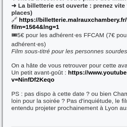
➜ La billetterie est ouverte : prenez vite
places)
🔗
https://billetterie.
malrauxchambery.fr/
film=1564&lng=1
🎟️5€ pour les adhérent·es FFCAM (7€ pour
adhérent·es)
Film sous-titré pour les personnes sourde
On a hâte de vous retrouver pour cette ava
Un petit avant-goût :
https://www.youtub
v=NinfDf2Keqo
PS : pas dispo à cette date ? ou bien Cha
loin pour la soirée ? Pas d'inquiétude, le f
entendu projeter prochainement à Lyon aus