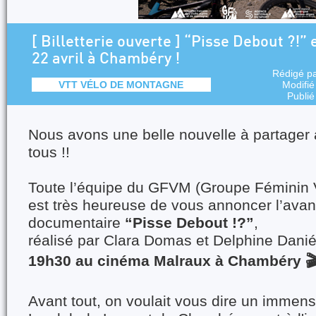
[ Billetterie ouverte ] “Pisse Debout ?!”
22 avril à Chambéry !
Rédigé p
VTT VÉLO DE MONTAGNE
Modifié
Publié
Nous avons une belle nouvelle à partager 
tous !!
Toute l’équipe du GFVM (Groupe Féminin
est très heureuse de vous annoncer l’avan
documentaire
“Pisse Debout !?”
,
réalisé par Clara Domas et Delphine Danié
19h30 au cinéma Malraux à Chambéry 
Avant tout, on voulait vous dire un immen