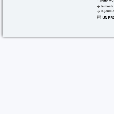
materiel@cl
> le mardi 
> le jeudi 
🚧
UN PR