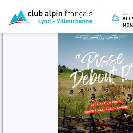
Commi
VTT 
MON