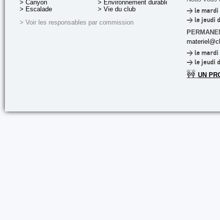
> Canyon
> Environnement durable
> Escalade
> Vie du club
> le mardi 
> le jeudi 
> Voir les responsables par commission
PERMANE
materiel@cl
> le mardi 
> le jeudi 
🚧
UN PR