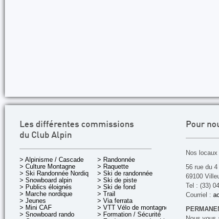
Les différentes commissions
Pour no
du Club Alpin
Nos locaux 
> Alpinisme / Cascade
> Randonnée
> Culture Montagne
> Raquette
56 rue du 4
> Ski Randonnée Nordique
> Ski de randonnée
69100 Ville
> Snowboard alpin
> Ski de piste
Tel : (33) 0
> Publics éloignés
> Ski de fond
> Marche nordique
> Trail
Courriel :
ac
> Jeunes
> Via ferrata
> Mini CAF
> VTT Vélo de montagne
PERMANEN
> Snowboard rando
> Formation / Sécurité
Nous vous a