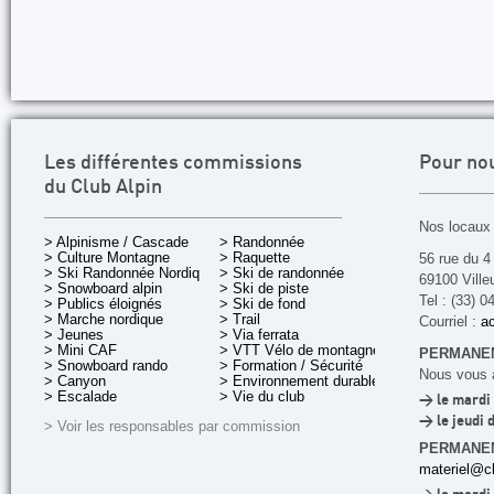
Les différentes commissions
Pour no
du Club Alpin
Nos locaux 
> Alpinisme / Cascade
> Randonnée
> Culture Montagne
> Raquette
56 rue du 4
> Ski Randonnée Nordique
> Ski de randonnée
69100 Ville
> Snowboard alpin
> Ski de piste
Tel : (33) 0
> Publics éloignés
> Ski de fond
> Marche nordique
> Trail
Courriel :
ac
> Jeunes
> Via ferrata
> Mini CAF
> VTT Vélo de montagne
PERMANEN
> Snowboard rando
> Formation / Sécurité
Nous vous a
> Canyon
> Environnement durable
> Escalade
> Vie du club
> le mardi 
> le jeudi 
> Voir les responsables par commission
PERMANE
materiel@cl