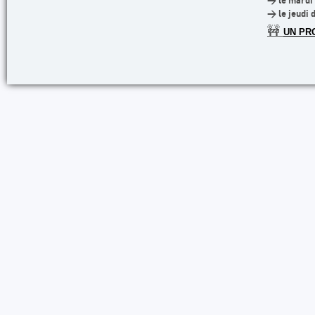
> le mardi 
> le jeudi 
🚧
UN PR