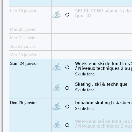
Lun 19 janvier
SKI DE FOND séjour 3 j d
⚪
[jour 3]
Mar 20 janvier
Mer 21 janvier
Jeu 22 janvier
Ven 23 janvier
Sam 24 janvier
Week-end ski de fond Les S
⚪
/ Niveaux techniques 2 ou 
Ski de fond
Skating : ski & technique
⚪
Ski de fond
Dim 25 janvier
Initiation skating (+ 4 ski
⚪
Ski de fond
Week-end ski de fond Les S
⚪
/ Niveaux techniques 2 ou 