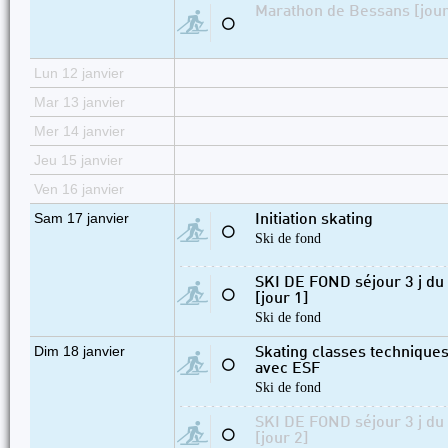
Marathon de Bessans [jour
⚪
Lun 12 janvier
Mar 13 janvier
Mer 14 janvier
Jeu 15 janvier
Ven 16 janvier
Sam 17 janvier
Initiation skating
⚪
Ski de fond
SKI DE FOND séjour 3 j d
⚪
[jour 1]
Ski de fond
Dim 18 janvier
Skating classes techniques 2
⚪
avec ESF
Ski de fond
SKI DE FOND séjour 3 j d
⚪
[jour 2]