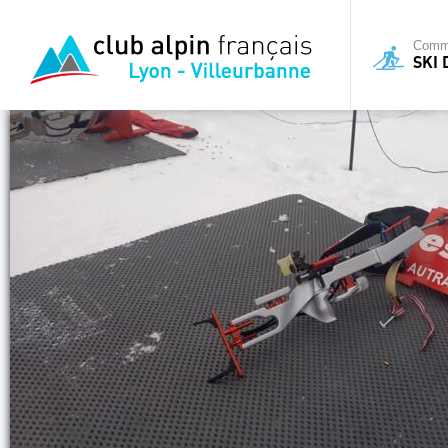
Commi
SKI 