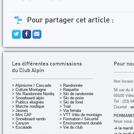
Pour partager cet article :
Les différentes commissions
Pour no
du Club Alpin
Nos locaux 
> Alpinisme / Cascade
> Randonnée
> Culture Montagne
> Raquette
56 rue du 4
> Ski Randonnée Nordique
> Ski de randonnée
69100 Ville
> Snowboard alpin
> Ski de piste
Tel : (33) 0
> Publics éloignés
> Ski de fond
> Marche nordique
> Trail
Courriel :
ac
> Jeunes
> Via ferrata
> Mini CAF
> VTT Vélo de montagne
PERMANEN
> Snowboard rando
> Formation / Sécurité
Nous vous a
> Canyon
> Environnement durable
> Escalade
> Vie du club
> le mardi 