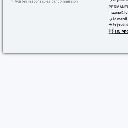
> le jeudi 
> Voir les responsables par commission
PERMANE
materiel@cl
> le mardi 
> le jeudi 
🚧
UN PR