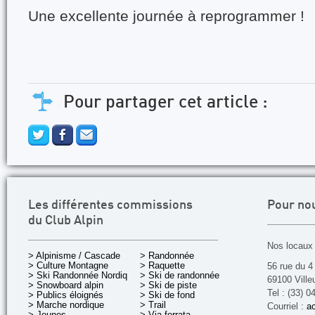
Une excellente journée à reprogrammer !
Pour partager cet article :
Les différentes commissions
Pour no
du Club Alpin
Nos locaux 
> Alpinisme / Cascade
> Randonnée
> Culture Montagne
> Raquette
56 rue du 4
> Ski Randonnée Nordique
> Ski de randonnée
69100 Ville
> Snowboard alpin
> Ski de piste
Tel : (33) 0
> Publics éloignés
> Ski de fond
> Marche nordique
> Trail
Courriel :
ac
> Jeunes
> Via ferrata