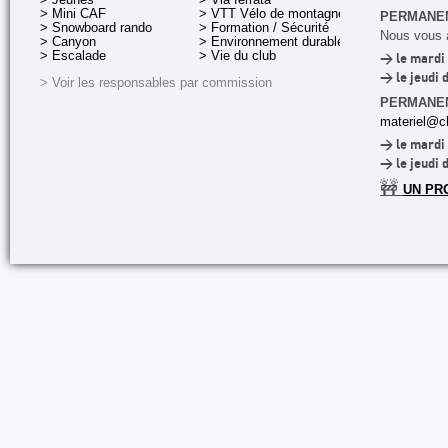
> Mini CAF
> VTT Vélo de montagne
PERMANEN
> Snowboard rando
> Formation / Sécurité
Nous vous a
> Canyon
> Environnement durable
> Escalade
> Vie du club
> le mardi 
> le jeudi 
> Voir les responsables par commission
PERMANE
materiel@cl
> le mardi 
> le jeudi 
🚧
UN PR