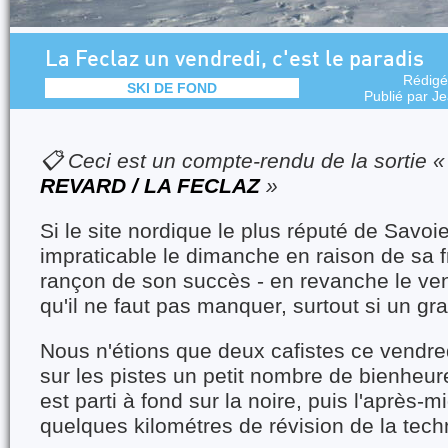
La Feclaz un vendredi, c'est le paradis
Rédigé
SKI DE FOND
Publié par
Je
📋 Ceci est un compte-rendu de la sortie 
REVARD / LA FECLAZ
»
Si le site nordique le plus réputé de Savo
impraticable le dimanche en raison de sa f
rançon de son succès - en revanche le ven
qu'il ne faut pas manquer, surtout si un gra
Nous n'étions que deux cafistes ce vendred
sur les pistes un petit nombre de bienheur
est parti à fond sur la noire, puis l'après-m
quelques kilométres de révision de la tech