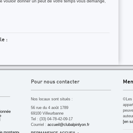
ou de vouloir donner un peut de votre temps vous démange,
le :
Pour nous contacter
Men
Nos locaux sont situés :
©Les 
appar
56 rue du 4 août 1789
peuven
donnée
69100 Villeurbanne
e
auteu
Tel : (33) 04-78-42-09-17
d
[en sa
Courriel :
accueil@clubalpinlyon.fr
de montagne