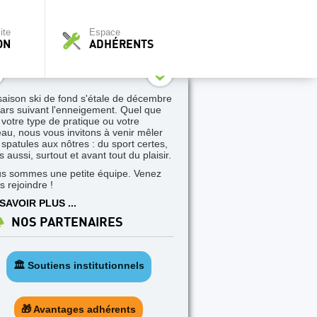
ite
Espace
ON
ADHÉRENTS
saison ski de fond s'étale de décembre
ars suivant l'enneigement. Quel que
t votre type de pratique ou votre
eau, nous vous invitons à venir mêler
 spatules aux nôtres : du sport certes,
 aussi, surtout et avant tout du plaisir.
s sommes une petite équipe. Venez
s rejoindre !
SAVOIR PLUS ...
NOS PARTENAIRES
🏛️ Soutiens institutionnels
🎁 Avantages adhérents