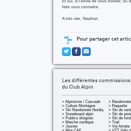
Et oui, si l'envie de vous investir, 
faite vous connaitre.
A très vite, Stephan.
Pour partager cet artic
Les différentes commissions
du Club Alpin
> Alpinisme / Cascade
> Randonnée
> Culture Montagne
> Raquette
> Ski Randonnée Nordique
> Ski de ran
> Snowboard alpin
> Ski de pist
> Publics éloignés
> Ski de fon
> Marche nordique
> Trail
> Jeunes
> Via ferrata
> Mini CAF
> VTT Vélo 