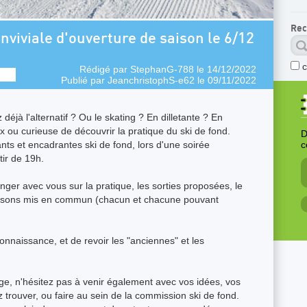
Rec
nviviale d'ouverture de saison le 6/12
Rédigé par
StephanG-788
le 14/12/2022
Publié par
JeanchristophS-e62
le 09/11/2022
éjà l'alternatif ? Ou le skating ? En dilletante ? En
x ou curieuse de découvrir la pratique du ski de fond.
D
ts et encadrantes ski de fond, lors d'une soirée
c
tir de 19h.
ger avec vous sur la pratique, les sorties proposées, le
boissons mis en commun (chacun et chacune pouvant
nnaissance, et de revoir les "anciennes" et les
, n'hésitez pas à venir également avec vos idées, vos
 trouver, ou faire au sein de la commission ski de fond.