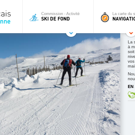
Commission - Activité
La carte du s
SKI DE FOND
NAVIGATI
La 
à m
soi
niv
vos
mais
Nou
nou
EN 