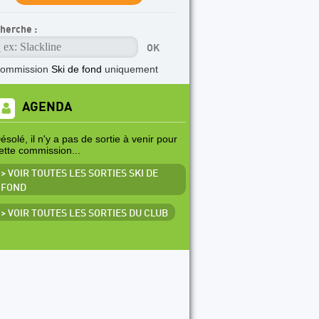
herche :
commission
Ski de fond
uniquement
AGENDA
ésolé, il n'y a pas de sortie à venir pour
ette commission...
> VOIR TOUTES LES SORTIES SKI DE
FOND
> VOIR TOUTES LES SORTIES DU CLUB