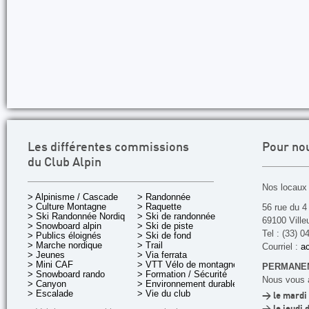
Les différentes commissions
Pour no
du Club Alpin
Nos locaux 
> Alpinisme / Cascade
> Randonnée
> Culture Montagne
> Raquette
56 rue du 4
> Ski Randonnée Nordique
> Ski de randonnée
69100 Ville
> Snowboard alpin
> Ski de piste
Tel : (33) 0
> Publics éloignés
> Ski de fond
> Marche nordique
> Trail
Courriel :
ac
> Jeunes
> Via ferrata
> Mini CAF
> VTT Vélo de montagne
PERMANEN
> Snowboard rando
> Formation / Sécurité
Nous vous a
> Canyon
> Environnement durable
> Escalade
> Vie du club
> le mardi 