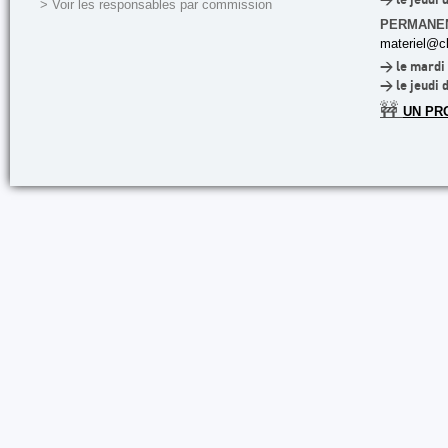
> le jeudi 
> Voir les responsables par commission
PERMANE
materiel@cl
> le mardi 
> le jeudi 
🚧
UN PR