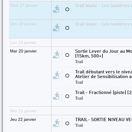
Sam 17 janvier
Trail blanc - Les lumières 
⚪
Dim 18 janvier
Trail blanc - Les lumières 
⚪
Lun 19 janvier
Mar 20 janvier
Sortie Lever du Jour au M
⚪
(15km, 500+)
Trail
Trail débutant vers le nive
⚪
Atelier de Sensibilisation 
Trail
Trail - Fractionné (piste) [
⚪
Trail
Mer 21 janvier
Jeu 22 janvier
TRAIL- SORTIE NIVEAU V
⚪
Trail