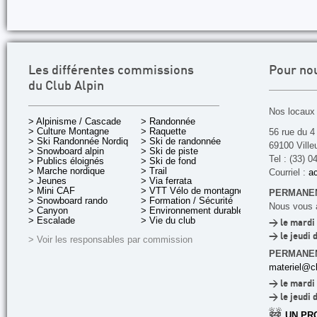
Les différentes commissions
Pour no
du Club Alpin
Nos locaux 
> Alpinisme / Cascade
> Randonnée
> Culture Montagne
> Raquette
56 rue du 4
> Ski Randonnée Nordique
> Ski de randonnée
69100 Ville
> Snowboard alpin
> Ski de piste
Tel : (33) 0
> Publics éloignés
> Ski de fond
> Marche nordique
> Trail
Courriel :
ac
> Jeunes
> Via ferrata
> Mini CAF
> VTT Vélo de montagne
PERMANEN
> Snowboard rando
> Formation / Sécurité
Nous vous a
> Canyon
> Environnement durable
> Escalade
> Vie du club
> le mardi 
> le jeudi 
> Voir les responsables par commission
PERMANE
materiel@cl
> le mardi 
> le jeudi 
🚧
UN PR