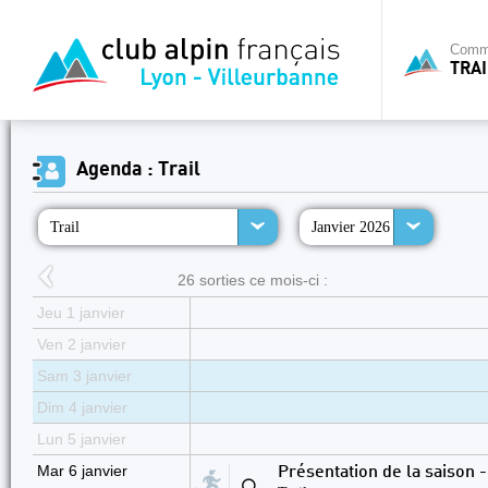
Commi
TRAI
Agenda : Trail
Trail
Janvier 2026
26 sorties ce mois-ci :
Jeu 1 janvier
Ven 2 janvier
Sam 3 janvier
Dim 4 janvier
Lun 5 janvier
Mar 6 janvier
Présentation de la saison -
⚪