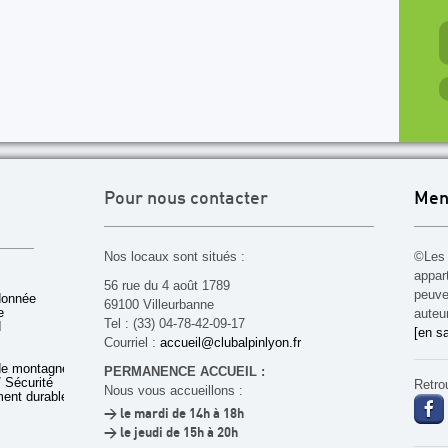
Pour nous contacter
Men
Nos locaux sont situés :
©Les 
appar
56 rue du 4 août 1789
peuven
donnée
69100 Villeurbanne
e
auteu
Tel : (33) 04-78-42-09-17
d
[en sa
Courriel :
accueil@clubalpinlyon.fr
de montagne
PERMANENCE ACCUEIL :
 Sécurité
Retro
Nous vous accueillons :
ent durable
> le mardi de 14h à 18h
> le jeudi de 15h à 20h