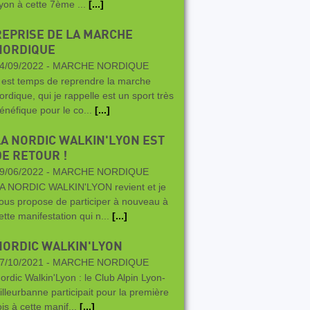
yon à cette 7ème ...
[...]
REPRISE DE LA MARCHE
NORDIQUE
4/09/2022 -
MARCHE NORDIQUE
l est temps de reprendre la marche
ordique, qui je rappelle est un sport très
énéfique pour le co...
[...]
LA NORDIC WALKIN'LYON EST
DE RETOUR !
9/06/2022 -
MARCHE NORDIQUE
A NORDIC WALKIN'LYON revient et je
ous propose de participer à nouveau à
ette manifestation qui n...
[...]
NORDIC WALKIN'LYON
7/10/2021 -
MARCHE NORDIQUE
ordic Walkin'Lyon : le Club Alpin Lyon-
illeurbanne participait pour la première
ois à cette manif...
[...]