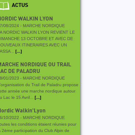
ACTUS
NORDIC WALKIN LYON
7/08/2024 -
MARCHE NORDIQUE
A NORDIC WALKIN LYON REVIENT LE
IMANCHE 13 OCTOBRE ET AVEC DE
OUVEAUX ITINERAIRES AVEC UN
ASSA...
[...]
MARCHE NORDIQUE OU TRAIL
LAC DE PALADRU
8/01/2023 -
MARCHE NORDIQUE
'organisation du Trail de Paladru propose
ette année une marche nordique autour
u Lac le 15 Avril...
[...]
ordic Walkin'Lyon
6/10/2022 -
MARCHE NORDIQUE
outes les conditions étaient réunies pour
a 2ème participation du Club Alpin de