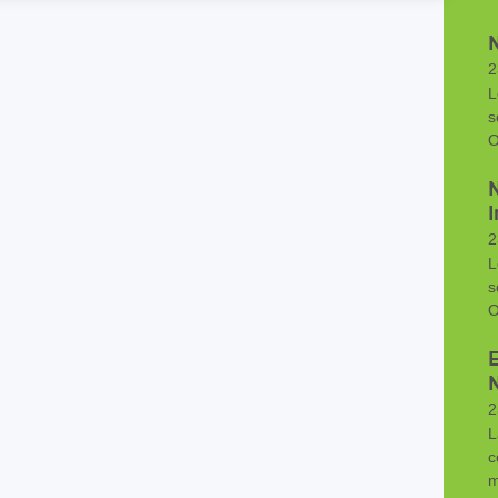
2
L
s
O
I
2
L
s
O
N
2
L
c
m