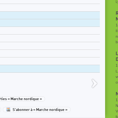
L
1
I
n
b
1
L
v
c
ies « Marche nordique »
1
N
S'abonner à « Marche nordique »
V
f