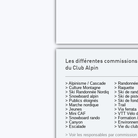
Les différentes commissions
du Club Alpin
> Alpinisme / Cascade
> Randonnée
> Culture Montagne
> Raquette
> Ski Randonnée Nordique
> Ski de ran
> Snowboard alpin
> Ski de pist
> Publics éloignés
> Ski de fon
> Marche nordique
> Trail
> Jeunes
> Via ferrata
> Mini CAF
> VTT Vélo 
> Snowboard rando
> Formation /
> Canyon
> Environnem
> Escalade
> Vie du club
> Voir les responsables par commission