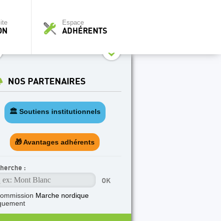
ite
Espace
ON
ADHÉRENTS
NOS PARTENAIRES
🏛️ Soutiens institutionnels
🎁 Avantages adhérents
herche :
commission
Marche nordique
quement