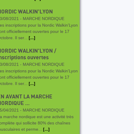
NORDIC WALKIN'LYON
3/08/2021 -
MARCHE NORDIQUE
es inscriptions pour la Nordic Walkin'Lyon
ont officiellement ouvertes pour le 17
ctobre. Il ser...
[...]
NORDIC WALKIN'LYON /
nscriptions ouvertes
3/08/2021 -
MARCHE NORDIQUE
es inscriptions pour la Nordic Walkin'Lyon
ont officiellement ouvertes pour le 17
ctobre. Il ser...
[...]
EN AVANT LA MARCHE
ORDIQUE ...
5/04/2021 -
MARCHE NORDIQUE
a marche nordique est une activité très
omplète qui sollicite 80% des chaînes
usculaires et perme...
[...]