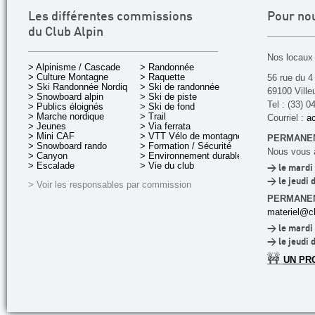
Les différentes commissions
Pour no
du Club Alpin
Nos locaux 
> Alpinisme / Cascade
> Randonnée
> Culture Montagne
> Raquette
56 rue du 4
> Ski Randonnée Nordique
> Ski de randonnée
69100 Ville
> Snowboard alpin
> Ski de piste
Tel : (33) 0
> Publics éloignés
> Ski de fond
> Marche nordique
> Trail
Courriel :
ac
> Jeunes
> Via ferrata
> Mini CAF
> VTT Vélo de montagne
PERMANEN
> Snowboard rando
> Formation / Sécurité
Nous vous a
> Canyon
> Environnement durable
> Escalade
> Vie du club
> le mardi 
> le jeudi 
> Voir les responsables par commission
PERMANE
materiel@cl
> le mardi 
> le jeudi 
🚧
UN PR