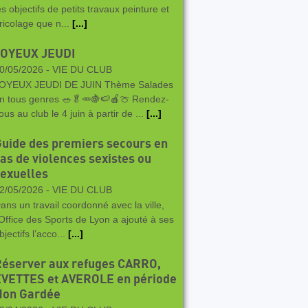
es objectifs de petits travaux peinture et
ricolage que n...
[...]
JOYEUX JEUDI
0/05/2026 -
VIE DU CLUB
OYEUX JEUDI DE JUIN Thème Salades
n tous genres 🥗🥬🥕🍇🍉🍎🍈 Rendez-
ous au club le 4 juin à partir de ...
[...]
uide des premiers secours en
as de violences sexistes ou
exuelles
2/05/2026 -
VIE DU CLUB
ans un travail coordonné avec la ville,
’Office des Sports de Lyon a ajouté à ses
bjectifs l’acco...
[...]
éserver aux refuges CARRO,
EVETTES et AVEROLE en période
Non Gardée