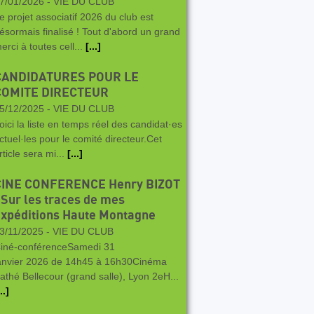
7/01/2026 -
VIE DU CLUB
e projet associatif 2026 du club est
ésormais finalisé ! Tout d'abord un grand
erci à toutes cell...
[...]
CANDIDATURES POUR LE
COMITE DIRECTEUR
5/12/2025 -
VIE DU CLUB
oici la liste en temps réel des candidat·es
ctuel·les pour le comité directeur.Cet
rticle sera mi...
[...]
CINE CONFERENCE Henry BIZOT
 Sur les traces de mes
xpéditions Haute Montagne
3/11/2025 -
VIE DU CLUB
iné-conférenceSamedi 31
anvier 2026 de 14h45 à 16h30Cinéma
athé Bellecour (grand salle), Lyon 2eH...
..]