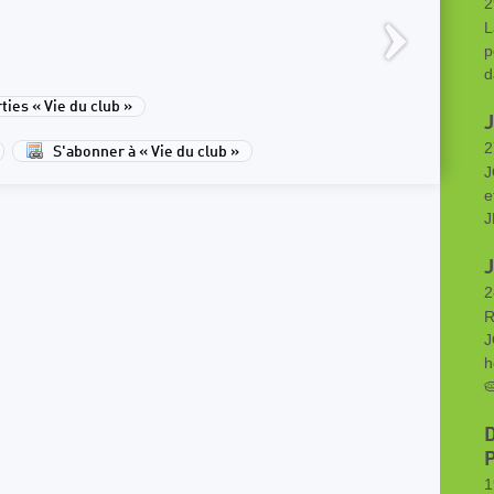
2
L
p
d
ies « Vie du club »
2
S'abonner à « Vie du club »
J
e
J
2
R
J
h

1