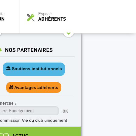
ite
Espace
ON
ADHÉRENTS
NOS PARTENAIRES
🏛️ Soutiens institutionnels
🎁 Avantages adhérents
herche :
commission
Vie du club
uniquement