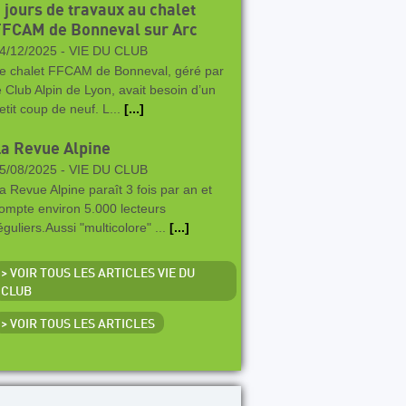
 jours de travaux au chalet
FFCAM de Bonneval sur Arc
4/12/2025 -
VIE DU CLUB
e chalet FFCAM de Bonneval, géré par
e Club Alpin de Lyon, avait besoin d’un
etit coup de neuf. L...
[...]
a Revue Alpine
5/08/2025 -
VIE DU CLUB
a Revue Alpine paraît 3 fois par an et
ompte environ 5.000 lecteurs
éguliers.Aussi "multicolore" ...
[...]
> VOIR TOUS LES ARTICLES VIE DU
CLUB
> VOIR TOUS LES ARTICLES