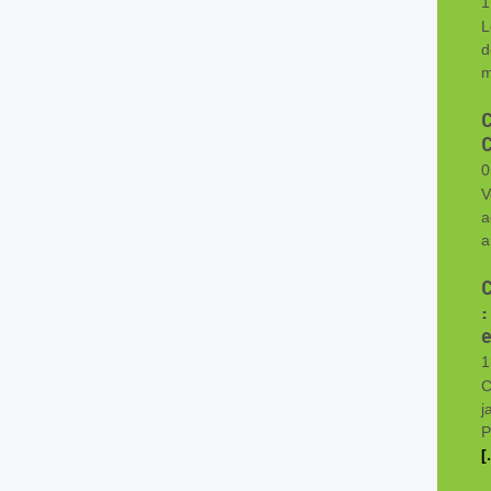
1
L
d
m
0
V
a
a
:
e
1
C
j
P
[.