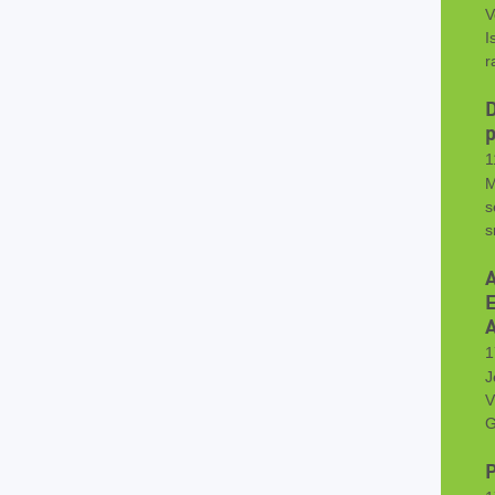
V
I
r
D
p
1
M
s
s
1
J
V
G
P