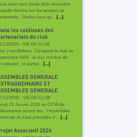
ous avez sans doute déjà rencontrer
sabelle Antoine sur les sentiers de
andonnée...Saviez-vous qu...
[...]
ans les coulisses des
artenariats du club
1/12/2025 -
VIE DU CLUB
oi, c'est Mélissa. J'ai rejoint le club en
eptembre 2025. Je suis mordue de
nowboard : je partici...
[...]
ASSEMBLEE GENERALE
EXTRAORDINAIRE ET
ASSEMBLEE GENERALE
7/12/2025 -
VIE DU CLUB
eudi 29 Janvier 2026 au CCVA de
illeurbanne auront lieu : l'Assemblée
énérale du Club précédée d'...
[...]
rojet Associatif 2026