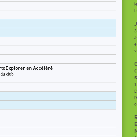
l
b
3
J
e
v
G
rtoExplorer en Accéléré
c
 du club
s
1
D
l
o
R