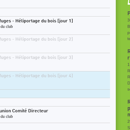
P
3
fuges - Héliportage du bois [jour 1]
 du club
B
p
t
fuges - Héliportage du bois [jour 2]
R
r
fuges - Héliportage du bois [jour 3]
1
R
fuges - Héliportage du bois [jour 4]
R
D
s
R
p
union Comité Directeur
n
 du club
2
S