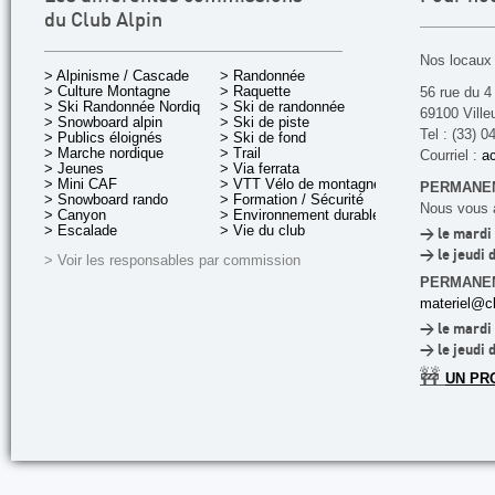
du Club Alpin
Nos locaux 
> Alpinisme / Cascade
> Randonnée
> Culture Montagne
> Raquette
56 rue du 4
> Ski Randonnée Nordique
> Ski de randonnée
69100 Ville
> Snowboard alpin
> Ski de piste
Tel : (33) 0
> Publics éloignés
> Ski de fond
> Marche nordique
> Trail
Courriel :
ac
> Jeunes
> Via ferrata
> Mini CAF
> VTT Vélo de montagne
PERMANEN
> Snowboard rando
> Formation / Sécurité
Nous vous a
> Canyon
> Environnement durable
> Escalade
> Vie du club
> le mardi 
> le jeudi 
> Voir les responsables par commission
PERMANE
materiel@cl
> le mardi 
> le jeudi 
🚧
UN PR