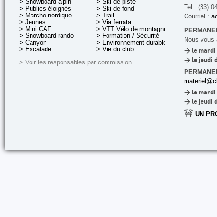
> Snowboard alpin
> Ski de piste
Tel : (33) 0
> Publics éloignés
> Ski de fond
> Marche nordique
> Trail
Courriel :
ac
> Jeunes
> Via ferrata
> Mini CAF
> VTT Vélo de montagne
PERMANEN
> Snowboard rando
> Formation / Sécurité
Nous vous a
> Canyon
> Environnement durable
> Escalade
> Vie du club
> le mardi 
> le jeudi 
> Voir les responsables par commission
PERMANE
materiel@cl
> le mardi 
> le jeudi 
🚧
UN PR