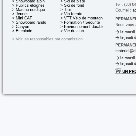
> Snowboard alpin
> Ski de piste
Tel : (33) 0
> Publics éloignés
> Ski de fond
> Marche nordique
> Trail
Courriel :
ac
> Jeunes
> Via ferrata
> Mini CAF
> VTT Vélo de montagne
PERMANEN
> Snowboard rando
> Formation / Sécurité
Nous vous a
> Canyon
> Environnement durable
> Escalade
> Vie du club
> le mardi 
> le jeudi 
> Voir les responsables par commission
PERMANE
materiel@cl
> le mardi 
> le jeudi 
🚧
UN PR