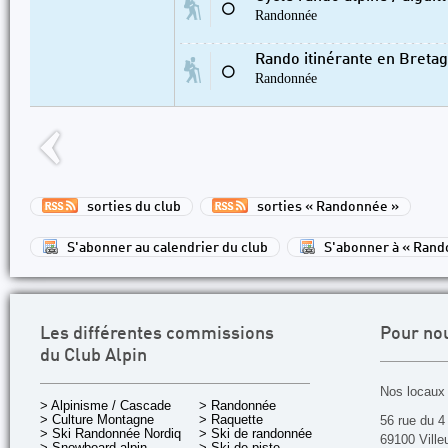
⚪
Randonnée
Rando itinérante en Bretag
⚪
Randonnée
sorties du club
sorties « Randonnée »
S'abonner au calendrier du club
S'abonner à « Rand
Les différentes commissions
Pour no
du Club Alpin
Nos locaux 
> Alpinisme / Cascade
> Randonnée
> Culture Montagne
> Raquette
56 rue du 4
> Ski Randonnée Nordique
> Ski de randonnée
69100 Ville
> Snowboard alpin
> Ski de piste