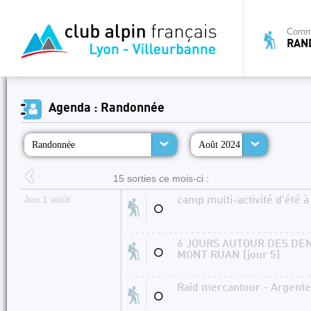
Commi
RAN
Agenda : Randonnée
Randonnée
Août 2024
15 sorties ce mois-ci :
Jeu 1 août
camp multi-activité d'été à 
⚪
6 JOURS AUTOUR DES DE
⚪
MONT RUAN [jour 5]
Raid mercantour - Argenter
⚪