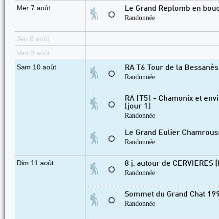
Mer 7 août
Le Grand Replomb en bou
⚪
Randonnée
Jeu 8 août
Ven 9 août
Sam 10 août
RA T6 Tour de la Bessanèse
⚪
Randonnée
RA [T5] - Chamonix et en
⚪
[jour 1]
Randonnée
Le Grand Eulier Chamrous
⚪
Randonnée
Dim 11 août
8 j. autour de CERVIERES (
⚪
Randonnée
Sommet du Grand Chat 19
⚪
Randonnée