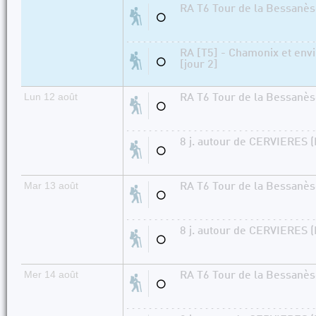
RA T6 Tour de la Bessanèse
⚪
RA [T5] - Chamonix et en
⚪
[jour 2]
Lun 12 août
RA T6 Tour de la Bessanèse
⚪
8 j. autour de CERVIERES (
⚪
Mar 13 août
RA T6 Tour de la Bessanèse
⚪
8 j. autour de CERVIERES (
⚪
Mer 14 août
RA T6 Tour de la Bessanèse
⚪