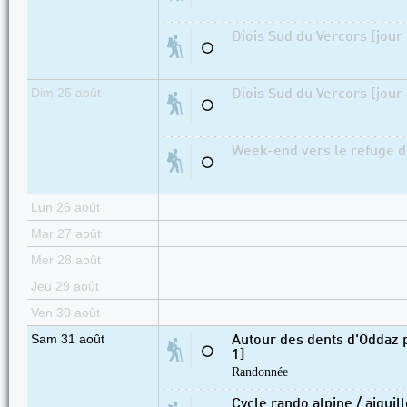
Diois Sud du Vercors [jour 
⚪
Dim 25 août
Diois Sud du Vercors [jour 
⚪
Week-end vers le refuge du
⚪
Lun 26 août
Mar 27 août
Mer 28 août
Jeu 29 août
Ven 30 août
Sam 31 août
Autour des dents d'Oddaz p
⚪
1]
Randonnée
Cycle rando alpine / aigui