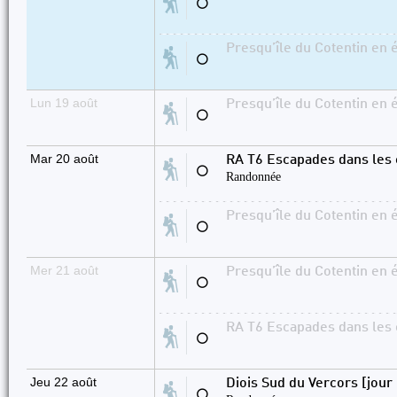
⚪
Presqu’île du Cotentin en 
⚪
Lun 19 août
Presqu’île du Cotentin en 
⚪
Mar 20 août
RA T6 Escapades dans les é
⚪
Randonnée
Presqu’île du Cotentin en 
⚪
Mer 21 août
Presqu’île du Cotentin en 
⚪
RA T6 Escapades dans les é
⚪
Jeu 22 août
Diois Sud du Vercors [jour 
⚪