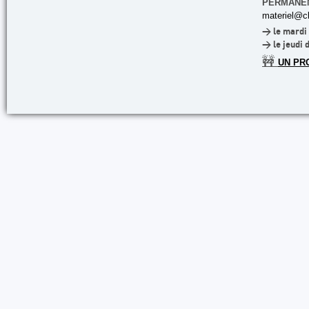
PERMANE
materiel@cl
> le mardi 
> le jeudi 
🚧
UN PR