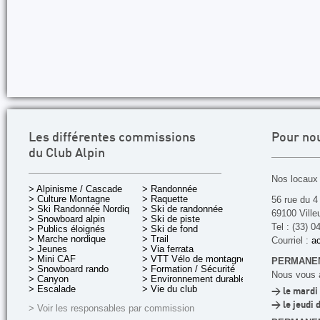
Les différentes commissions
Pour no
du Club Alpin
Nos locaux 
> Alpinisme / Cascade
> Randonnée
> Culture Montagne
> Raquette
56 rue du 4
> Ski Randonnée Nordique
> Ski de randonnée
69100 Ville
> Snowboard alpin
> Ski de piste
Tel : (33) 0
> Publics éloignés
> Ski de fond
> Marche nordique
> Trail
Courriel :
ac
> Jeunes
> Via ferrata
> Mini CAF
> VTT Vélo de montagne
PERMANEN
> Snowboard rando
> Formation / Sécurité
Nous vous a
> Canyon
> Environnement durable
> Escalade
> Vie du club
> le mardi 
> le jeudi 
> Voir les responsables par commission