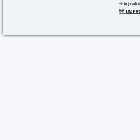
> le jeudi 
🚧
UN PR