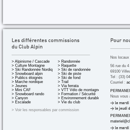
Les différentes commissions
Pour no
du Club Alpin
Nos locaux 
> Alpinisme / Cascade
> Randonnée
> Culture Montagne
> Raquette
56 rue du 4
> Ski Randonnée Nordique
> Ski de randonnée
69100 Ville
> Snowboard alpin
> Ski de piste
Tel : (33) 0
> Publics éloignés
> Ski de fond
> Marche nordique
> Trail
Courriel :
ac
> Jeunes
> Via ferrata
> Mini CAF
> VTT Vélo de montagne
PERMANEN
> Snowboard rando
> Formation / Sécurité
Nous vous a
> Canyon
> Environnement durable
> Escalade
> Vie du club
> le mardi 
> le jeudi 
> Voir les responsables par commission
PERMANE
materiel@cl
> le mardi 