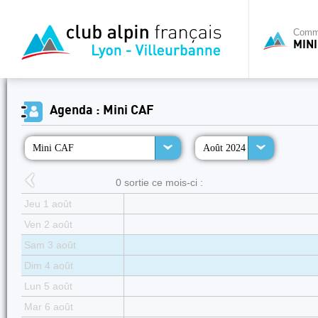
Commi
MINI
Agenda : Mini CAF
Mini CAF
Août 2024
0 sortie ce mois-ci :
Jeu 1 août
Ven 2 août
Sam 3 août
Dim 4 août
Lun 5 août
Mar 6 août