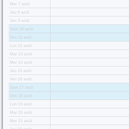
Mer 7 août
Jeu 8 août
Ven 9 août
Sam 10 août
Dim 11 août
Lun 12 août
Mar 13 août
Mer 14 août
Jeu 15 août
Ven 16 août
Sam 17 août
Dim 18 août
Lun 19 août
Mar 20 août
Mer 21 août