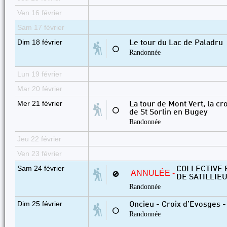
Ven 16 février
Sam 17 février
Dim 18 février
Le tour du Lac de Paladru
⚪
Randonnée
Lun 19 février
Mar 20 février
Mer 21 février
La tour de Mont Vert, la c
⚪
de St Sorlin en Bugey
Randonnée
Jeu 22 février
Ven 23 février
Sam 24 février
COLLECTIVE 
ANNULÉE -
🚫
DE SATILLIE
Randonnée
Dim 25 février
Oncieu - Croix d’Evosges -
⚪
Randonnée