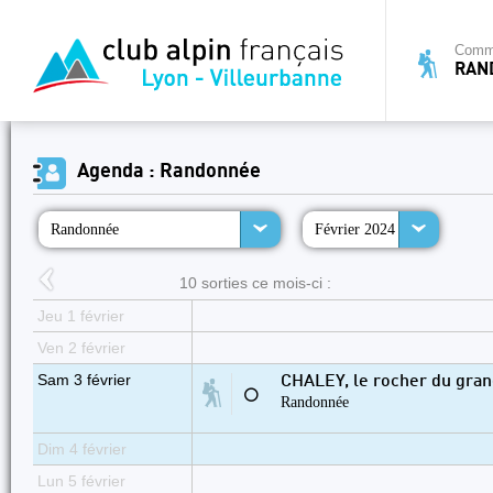
Commi
RAN
Agenda : Randonnée
Randonnée
Février 2024
10 sorties ce mois-ci :
Jeu 1 février
Ven 2 février
Sam 3 février
CHALEY, le rocher du gran
⚪
Randonnée
Dim 4 février
Lun 5 février