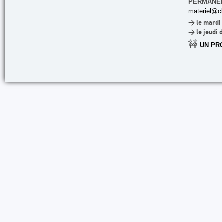
PERMANE
materiel@cl
> le mardi 
> le jeudi 
🚧
UN PR