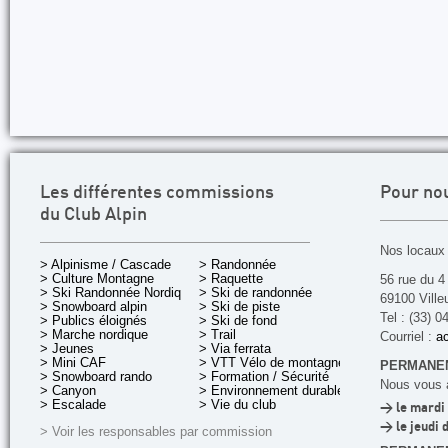
Les différentes commissions
Pour no
du Club Alpin
Nos locaux 
> Alpinisme / Cascade
> Randonnée
> Culture Montagne
> Raquette
56 rue du 4
> Ski Randonnée Nordique
> Ski de randonnée
69100 Ville
> Snowboard alpin
> Ski de piste
Tel : (33) 0
> Publics éloignés
> Ski de fond
> Marche nordique
> Trail
Courriel :
ac
> Jeunes
> Via ferrata
> Mini CAF
> VTT Vélo de montagne
PERMANEN
> Snowboard rando
> Formation / Sécurité
Nous vous a
> Canyon
> Environnement durable
> Escalade
> Vie du club
> le mardi 
> le jeudi 
> Voir les responsables par commission