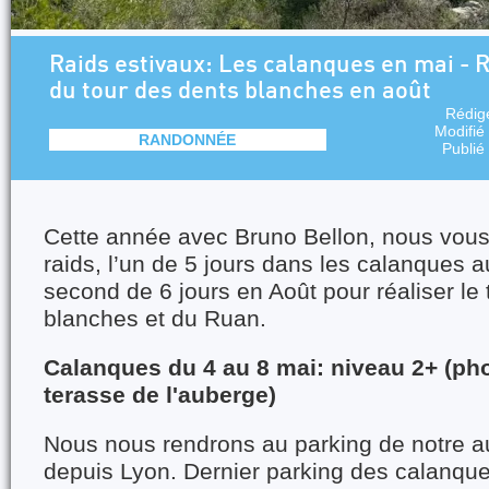
Raids estivaux: Les calanques en mai - R
du tour des dents blanches en août
Rédig
Modifié
RANDONNÉE
Publié
Cette année avec Bruno Bellon, nous vou
raids, l’un de 5 jours dans les calanques a
second de 6 jours en Août pour réaliser le
blanches et du Ruan.
Calanques du 4 au 8 mai: niveau 2+ (pho
terasse de l'auberge)
Nous nous rendrons au parking de notre a
depuis Lyon. Dernier parking des calanque