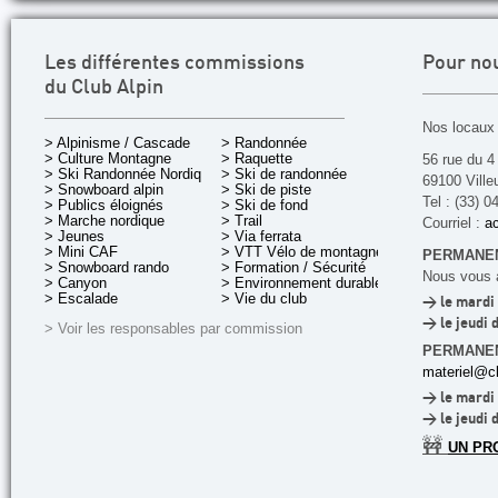
Les différentes commissions
Pour no
du Club Alpin
Nos locaux 
> Alpinisme / Cascade
> Randonnée
> Culture Montagne
> Raquette
56 rue du 4
> Ski Randonnée Nordique
> Ski de randonnée
69100 Ville
> Snowboard alpin
> Ski de piste
Tel : (33) 0
> Publics éloignés
> Ski de fond
> Marche nordique
> Trail
Courriel :
ac
> Jeunes
> Via ferrata
> Mini CAF
> VTT Vélo de montagne
PERMANEN
> Snowboard rando
> Formation / Sécurité
Nous vous a
> Canyon
> Environnement durable
> Escalade
> Vie du club
> le mardi 
> le jeudi 
> Voir les responsables par commission
PERMANE
materiel@cl
> le mardi 
> le jeudi 
🚧
UN PR