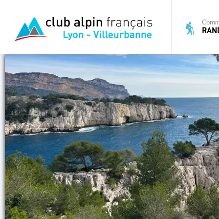
Commi
RAN