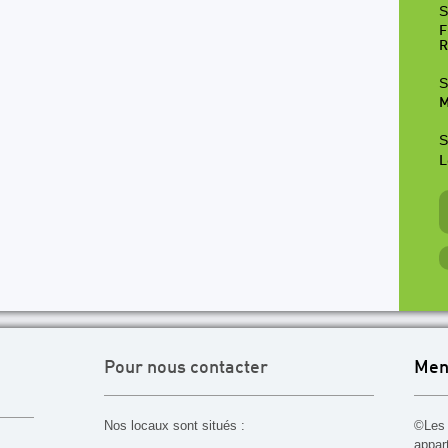
S
F
R
S
M
S
L
Pour nous contacter
Men
Nos locaux sont situés :
©Les 
appar