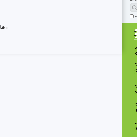
le :
S
R
S
G
)
D
R
D
D
L
Q