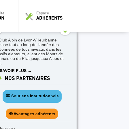
ite
Espace
ON
ADHÉRENTS
Club Alpin de Lyon-Villeurbanne
pose tout au long de l'année des
données de tous niveaux dans les
sifs alentours, allant des Monts de
nnais ou du Pilat jusqu'aux Alpes et
.
SAVOIR PLUS ...
NOS PARTENAIRES
🏛️ Soutiens institutionnels
🎁 Avantages adhérents
herche :