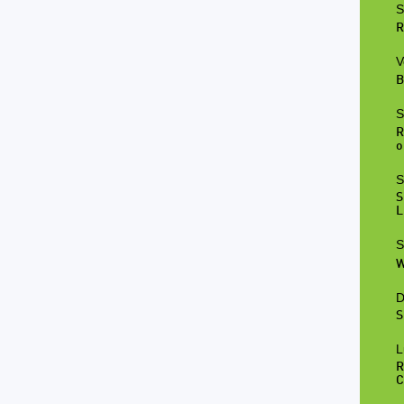
S
R
V
B
S
R
o
S
S
L
S
W
D
S
L
R
C