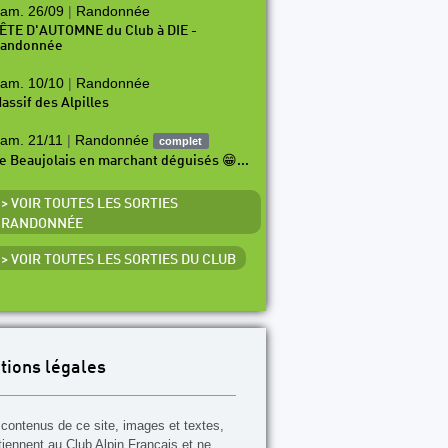
am. 26/09
|
Randonnée
ÊTE D'AUTOMNE du Club à DIE -
andonnée
am. 10/10
|
Randonnée
assif des Alpilles
am. 21/11
|
Randonnée
complet
e Beaujolais en marchant déguisés 😁...
> VOIR TOUTES LES SORTIES
RANDONNÉE
> VOIR TOUTES LES SORTIES DU CLUB
tions légales
contenus de ce site, images et textes,
tiennent au Club Alpin Français et ne