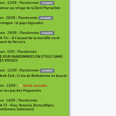
am. 22/08
|
Randonnée
complet
etour au refuge de la Dent Parrachée
en. 28/08
|
Randonnée
complet
retagne : le pays bigouden
am. 29/08
|
Randonnée
complet
A T4+ - À l'assaut de la muraille nord-
uest du Vercors
am. 5/09
|
Randonnée
EJOUR RANDONNEES EN ETOILE DANS
ES VOSGES
am. 12/09
|
Randonnée
complet
eek-End : Croix de Belledonne en boucle
im. 13/09
|
Sortie annulée
ur les pas des Huguenots
un. 14/09
|
Randonnée
A T5 - Viso, Venezia, Roma (Alpes
ottiennes italiennes)