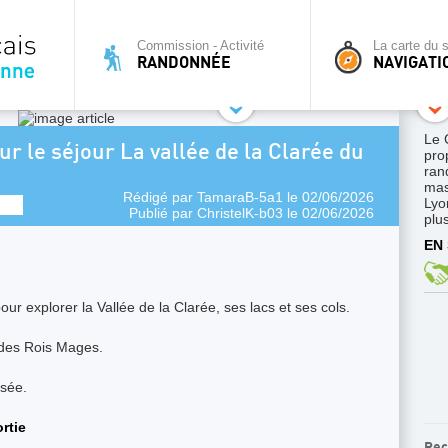
Commission - Activité
La carte du s
RANDONNÉE
NAVIGATI
Le 
ur le séjour La vallée de la Clarée du
pro
ran
mas
Rédigé par
TamaraB-5a1
le 02/06/2026
Lyo
Publié par
ChristelK-b03
le 02/06/2026
plus
EN 
r explorer la Vallée de la Clarée, ses lacs et ses cols.
e des Rois Mages.
isée.
ortie
Rec