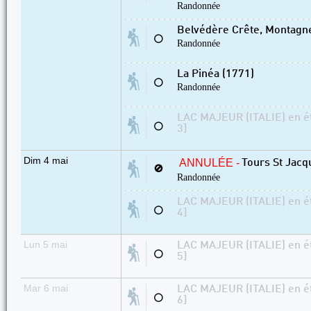
Randonnée
Belvédère Crête, Montagne
⚪
Randonnée
La Pinéa (1771)
⚪
Randonnée
LAC MAJEUR (ITALIE) en ét
⚪
3]
Dim 4 mai
ANNULÉE -
Tours St Jacq
🚫
Randonnée
LAC MAJEUR (ITALIE) en ét
⚪
4]
Lun 5 mai
LAC MAJEUR (ITALIE) en ét
⚪
5]
Mar 6 mai
LAC MAJEUR (ITALIE) en ét
⚪
6]