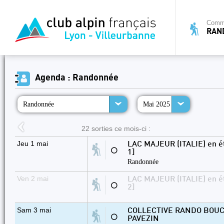
Commi
RAN
Agenda : Randonnée
Randonnée
Mai 2025
22 sorties ce mois-ci :
Jeu 1 mai
LAC MAJEUR (ITALIE) en ét
⚪
1]
Randonnée
Ven 2 mai
LAC MAJEUR (ITALIE) en ét
⚪
2]
Sam 3 mai
COLLECTIVE RANDO BOUC
⚪
PAVEZIN