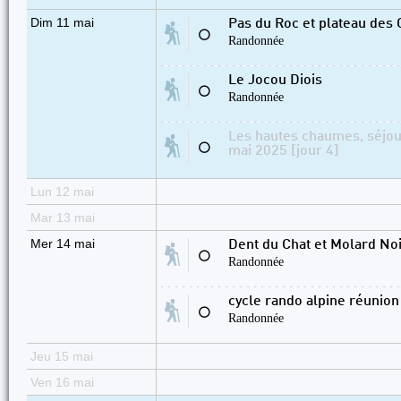
Dim 11 mai
Pas du Roc et plateau des 
⚪
Randonnée
Le Jocou Diois
⚪
Randonnée
Les hautes chaumes, séjou
⚪
mai 2025 [jour 4]
Lun 12 mai
Mar 13 mai
Mer 14 mai
Dent du Chat et Molard No
⚪
Randonnée
cycle rando alpine réunion
⚪
Randonnée
Jeu 15 mai
Ven 16 mai