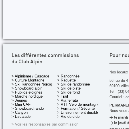
Les différentes commissions
Pour no
du Club Alpin
Nos locaux 
> Alpinisme / Cascade
> Randonnée
> Culture Montagne
> Raquette
56 rue du 4
> Ski Randonnée Nordique
> Ski de randonnée
69100 Ville
> Snowboard alpin
> Ski de piste
Tel : (33) 0
> Publics éloignés
> Ski de fond
> Marche nordique
> Trail
Courriel :
ac
> Jeunes
> Via ferrata
> Mini CAF
> VTT Vélo de montagne
PERMANEN
> Snowboard rando
> Formation / Sécurité
Nous vous a
> Canyon
> Environnement durable
> Escalade
> Vie du club
> le mardi 
> le jeudi 
> Voir les responsables par commission