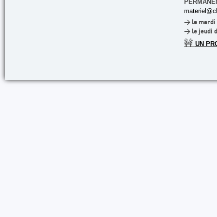
PERMANE
materiel@cl
> le mardi 
> le jeudi 
🚧
UN PR