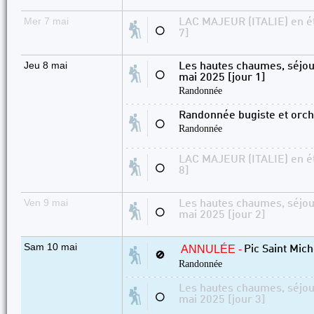
Mer 7 mai
LAC MAJEUR (ITALIE) en ét
⚪
7]
Jeu 8 mai
Les hautes chaumes, séjou
⚪
mai 2025 [jour 1]
Randonnée
Randonnée bugiste et orc
⚪
Randonnée
LAC MAJEUR (ITALIE) en ét
⚪
8]
Ven 9 mai
Les hautes chaumes, séjou
⚪
mai 2025 [jour 2]
Sam 10 mai
ANNULÉE -
Pic Saint Mic
🚫
Randonnée
Les hautes chaumes, séjou
⚪
mai 2025 [jour 3]