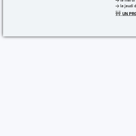
> le mardi 
> le jeudi 
🚧
UN PR