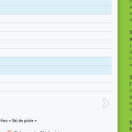
0
A
t
d
S
a
1
S
l
a
S
0
B
K
S
ies « Ski de piste »
S
f