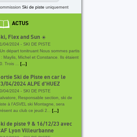
commission
Ski de piste
uniquement
ACTUS
ki, Flex and Sun ☀️
1/04/2024 -
SKI DE PISTE
n départ tonitruant Nous sommes partis
 : Maylis, Michel et Constance. Ils étaient
0. Trois ...
[...]
ortie Ski de Piste en car le
13/04/2024 ALPE d'HUEZ
0/04/2024 -
SKI DE PISTE
alvatore, Responsable section, ski de
iste à l'ASVEL ski Montagne, sera
résent au club ce jeudi 2...
[...]
ki de piste 9 & 16/12/23 avec
AF Lyon Villeurbanne