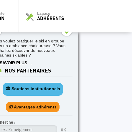
ite
Espace
ON
ADHÉRENTS
s voulez pratiquer le ski en groupe
s un ambiance chaleureuse ? Vous
haitez découvrir de nouveaux
aines skiables ?
SAVOIR PLUS ...
NOS PARTENAIRES
🏛️ Soutiens institutionnels
🎁 Avantages adhérents
herche :