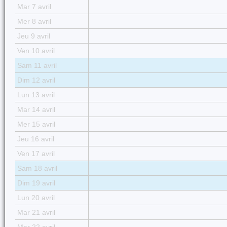
Mar 7 avril
Mer 8 avril
Jeu 9 avril
Ven 10 avril
Sam 11 avril
Dim 12 avril
Lun 13 avril
Mar 14 avril
Mer 15 avril
Jeu 16 avril
Ven 17 avril
Sam 18 avril
Dim 19 avril
Lun 20 avril
Mar 21 avril