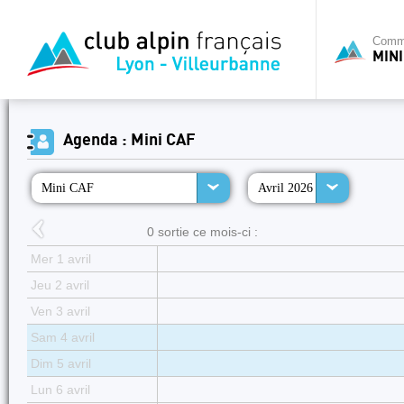
Commi
MINI
Agenda : Mini CAF
Mini CAF
Avril 2026
0 sortie ce mois-ci :
Mer 1 avril
Jeu 2 avril
Ven 3 avril
Sam 4 avril
Dim 5 avril
Lun 6 avril