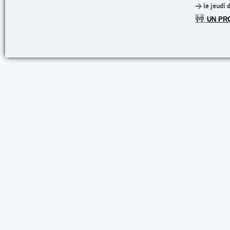
> le jeudi 
🚧
UN PR