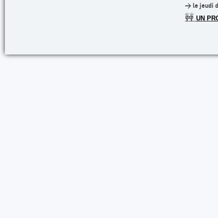
> le jeudi 
🚧
UN PR