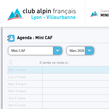
Commi
MINI
Agenda : Mini CAF
Mini CAF
Mars 2026
0 sortie ce mois-ci :
Dim 1 mars
Lun 2 mars
Mar 3 mars
Mer 4 mars
Jeu 5 mars
Ven 6 mars