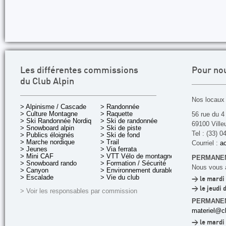
Les différentes commissions
Pour no
du Club Alpin
Nos locaux 
> Alpinisme / Cascade
> Randonnée
> Culture Montagne
> Raquette
56 rue du 4
> Ski Randonnée Nordique
> Ski de randonnée
69100 Ville
> Snowboard alpin
> Ski de piste
Tel : (33) 0
> Publics éloignés
> Ski de fond
> Marche nordique
> Trail
Courriel :
ac
> Jeunes
> Via ferrata
> Mini CAF
> VTT Vélo de montagne
PERMANEN
> Snowboard rando
> Formation / Sécurité
Nous vous a
> Canyon
> Environnement durable
> Escalade
> Vie du club
> le mardi 
> le jeudi 
> Voir les responsables par commission
PERMANE
materiel@cl
> le mardi 