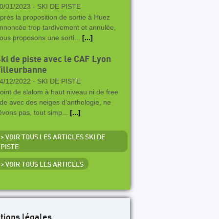
0/01/2023 -
SKI DE PISTE
près la proposition de sortie à Huez
nnoncée trop tardivement et annulée,
ous proposons une sorti...
[...]
ki de piste avec le CAF Lyon
illeurbanne
4/12/2022 -
SKI DE PISTE
oint de slalom à haut niveau ni de free
ide avec des neiges d’anthologie, ne
êvons pas, tout simp...
[...]
> VOIR TOUS LES ARTICLES SKI DE
PISTE
> VOIR TOUS LES ARTICLES
tions légales