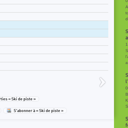
0
A
t
d
S
a
1
S
l
a
S
0
B
ies « Ski de piste »
K
S
S'abonner à « Ski de piste »
S
f