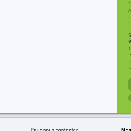
2
A
a
n
S
V
1
P
r
r
Pour nous contacter
Men