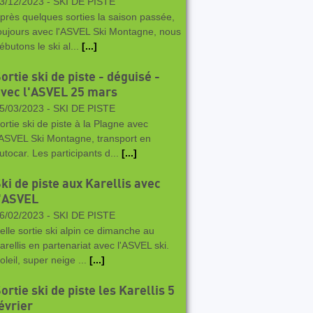
3/12/2023 -
SKI DE PISTE
près quelques sorties la saison passée,
oujours avec l'ASVEL Ski Montagne, nous
ébutons le ski al...
[...]
ortie ski de piste - déguisé -
vec l'ASVEL 25 mars
5/03/2023 -
SKI DE PISTE
ortie ski de piste à la Plagne avec
'ASVEL Ski Montagne, transport en
utocar. Les participants d...
[...]
ki de piste aux Karellis avec
l'ASVEL
6/02/2023 -
SKI DE PISTE
elle sortie ski alpin ce dimanche au
arellis en partenariat avec l'ASVEL ski.
oleil, super neige ...
[...]
ortie ski de piste les Karellis 5
évrier