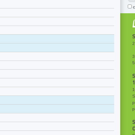
S
2
U
3
5
S
1
S
p
p
S
C