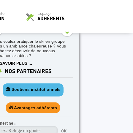
ite
Espace
ON
ADHÉRENTS
s voulez pratiquer le ski en groupe
s un ambiance chaleureuse ? Vous
haitez découvrir de nouveaux
aines skiables ?
SAVOIR PLUS ...
NOS PARTENAIRES
🏛️ Soutiens institutionnels
🎁 Avantages adhérents
herche :