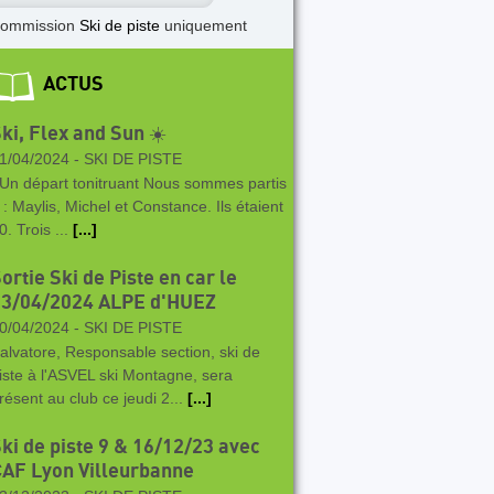
commission
Ski de piste
uniquement
ACTUS
ki, Flex and Sun ☀️
1/04/2024 -
SKI DE PISTE
n départ tonitruant Nous sommes partis
 : Maylis, Michel et Constance. Ils étaient
0. Trois ...
[...]
ortie Ski de Piste en car le
13/04/2024 ALPE d'HUEZ
0/04/2024 -
SKI DE PISTE
alvatore, Responsable section, ski de
iste à l'ASVEL ski Montagne, sera
résent au club ce jeudi 2...
[...]
ki de piste 9 & 16/12/23 avec
AF Lyon Villeurbanne