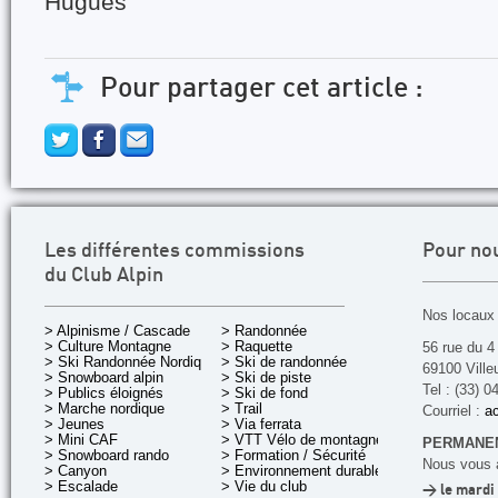
Hugues
Pour partager cet article :
Les différentes commissions
Pour no
du Club Alpin
Nos locaux 
> Alpinisme / Cascade
> Randonnée
> Culture Montagne
> Raquette
56 rue du 4
> Ski Randonnée Nordique
> Ski de randonnée
69100 Ville
> Snowboard alpin
> Ski de piste
Tel : (33) 0
> Publics éloignés
> Ski de fond
> Marche nordique
> Trail
Courriel :
ac
> Jeunes
> Via ferrata
> Mini CAF
> VTT Vélo de montagne
PERMANEN
> Snowboard rando
> Formation / Sécurité
Nous vous a
> Canyon
> Environnement durable
> Escalade
> Vie du club
> le mardi 