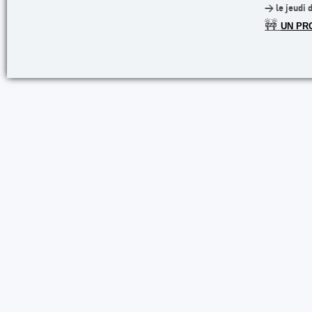
> le jeudi 
🚧
UN PR