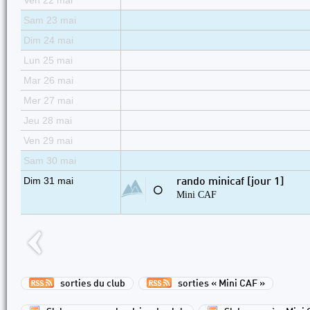
Ven 22 mai
Sam 23 mai
Dim 24 mai
Lun 25 mai
Mar 26 mai
Mer 27 mai
Jeu 28 mai
Ven 29 mai
Sam 30 mai
Dim 31 mai
rando minicaf [jour 1]
⚪
Mini CAF
sorties du club
sorties « Mini CAF »