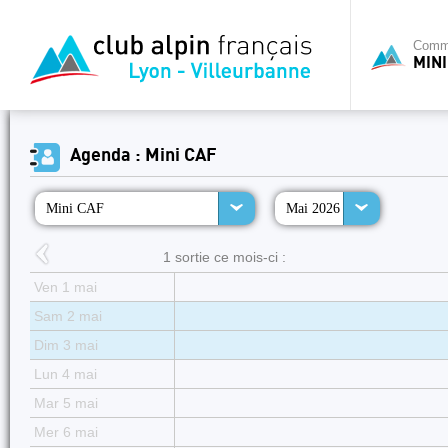
Commi
MINI
Agenda : Mini CAF
Mini CAF
Mai 2026
1 sortie ce mois-ci :
Ven 1 mai
Sam 2 mai
Dim 3 mai
Lun 4 mai
Mar 5 mai
Mer 6 mai