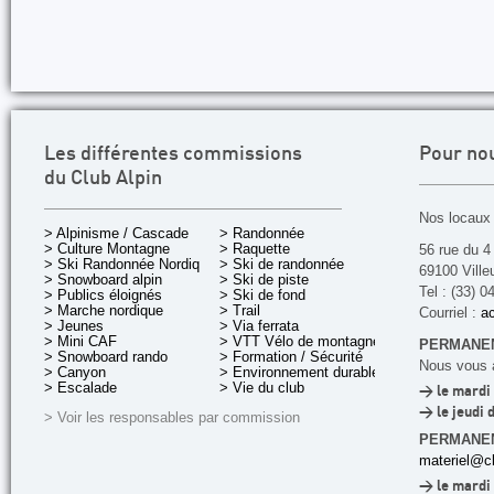
Les différentes commissions
Pour no
du Club Alpin
Nos locaux 
> Alpinisme / Cascade
> Randonnée
> Culture Montagne
> Raquette
56 rue du 4
> Ski Randonnée Nordique
> Ski de randonnée
69100 Ville
> Snowboard alpin
> Ski de piste
Tel : (33) 0
> Publics éloignés
> Ski de fond
> Marche nordique
> Trail
Courriel :
ac
> Jeunes
> Via ferrata
> Mini CAF
> VTT Vélo de montagne
PERMANEN
> Snowboard rando
> Formation / Sécurité
Nous vous a
> Canyon
> Environnement durable
> Escalade
> Vie du club
> le mardi 
> le jeudi 
> Voir les responsables par commission
PERMANE
materiel@cl
> le mardi 