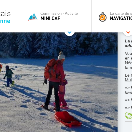
Commission - Activité
La carte du s
MINI CAF
NAVIGATI
La 
adu
Vou
en 
Néa
fam
Le 
Mult
=>
hiv
=>
=> 