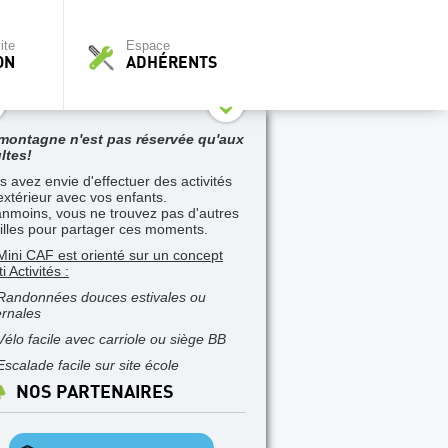
ite
Espace
ON
ADHÉRENTS
montagne n'est pas réservée qu'aux
ltes!
s avez envie d'effectuer des activités
extérieur avec vos enfants.
nmoins, vous ne trouvez pas d'autres
illes pour partager ces moments.
Mini CAF est orienté sur un concept
i Activités :
Randonnées douces estivales ou
ernales
Vélo facile avec carriole ou siège BB
Escalade facile sur site école
NOS PARTENAIRES