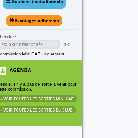
🏛️ Soutiens institutionnels
🎁 Avantages adhérents
herche :
commission
Mini CAF
uniquement
AGENDA
ésolé, il n'y a pas de sortie à venir pour
ette commission...
> VOIR TOUTES LES SORTIES MINI CAF
> VOIR TOUTES LES SORTIES DU CLUB