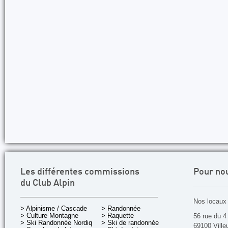
Les différentes commissions
Pour no
du Club Alpin
Nos locaux 
> Alpinisme / Cascade
> Randonnée
> Culture Montagne
> Raquette
56 rue du 4
> Ski Randonnée Nordique
> Ski de randonnée
69100 Ville