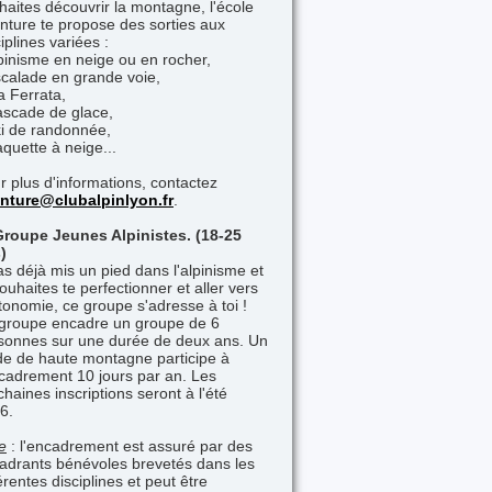
haites découvrir la montagne, l'école
nture te propose des sorties aux
iplines variées :
lpinisme en neige ou en rocher,
scalade en grande voie,
a Ferrata,
ascade de glace,
ki de randonnée,
aquette à neige...
r plus d'informations, contactez
nture@clubalpinlyon.fr
.
Groupe Jeunes Alpinistes. (18-25
)
as déjà mis un pied dans l'alpinisme et
souhaites te perfectionner et aller vers
utonomie, ce groupe s'adresse à toi !
groupe encadre un groupe de 6
sonnes sur une durée de deux ans. Un
de de haute montagne participe à
ncadrement 10 jours par an. Les
chaines inscriptions seront à l'été
6.
e
: l'encadrement est assuré par des
adrants bénévoles brevetés dans les
érentes disciplines et peut être