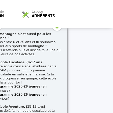
ite
Espace
ON
ADHÉRENTS
montagne c'est aussi pour les
nes !
as entre 0 et 25 ans et tu souhaites
nitier aux sports de montagne ?
s n'attends plus et inscris-toi à une ou
sieurs de nos activités.
Ecole Escalade. (6-17 ans)
re école d'escalade labellisée par la
AM propose un programme
calade en salle et en falaise. Si tu
x progresser en grimpe, cette école
faite pour toi !
gramme 2025-26 jeunes
(en
nase)
gramme 2025-26 jeunes
(en
érieur)
Ecole Aventure. (15-18 ans)
as déjà fait un peu d'escalade et tu