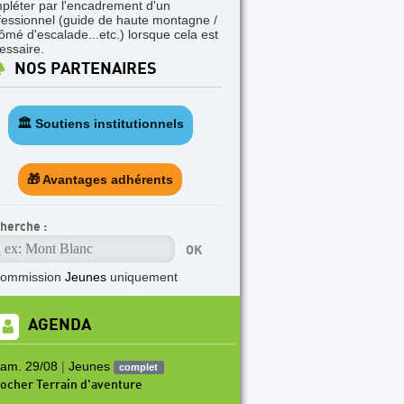
pléter par l'encadrement d'un
fessionnel (guide de haute montagne /
lômé d'escalade...etc.) lorsque cela est
essaire.
NOS PARTENAIRES
🏛️ Soutiens institutionnels
🎁 Avantages adhérents
herche :
commission
Jeunes
uniquement
AGENDA
am. 29/08
|
Jeunes
complet
ocher Terrain d'aventure