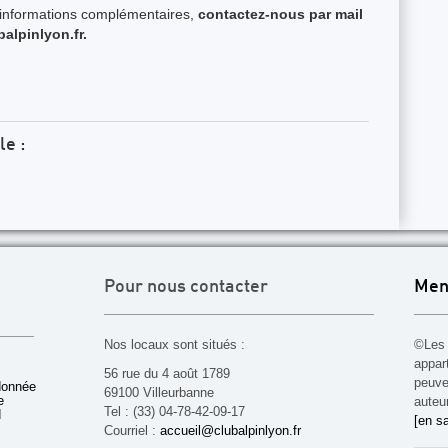
d'informations complémentaires,
contactez-nous par mail
alpinlyon.fr.
le :
Pour nous contacter
Men
Nos locaux sont situés :
©Les 
appar
56 rue du 4 août 1789
peuven
donnée
69100 Villeurbanne
e
auteu
Tel : (33) 04-78-42-09-17
d
[en sa
Courriel :
accueil@clubalpinlyon.fr