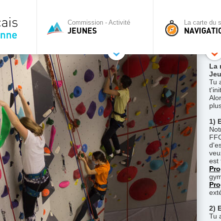
Commission - Activité
La carte du s
JEUNES
NAVIGATI
La 
Jeu
Tu 
t'i
Alor
plu
1) 
Not
FFC
d'es
veu
est 
Pro
gym
Pro
ext
2) 
Tu 