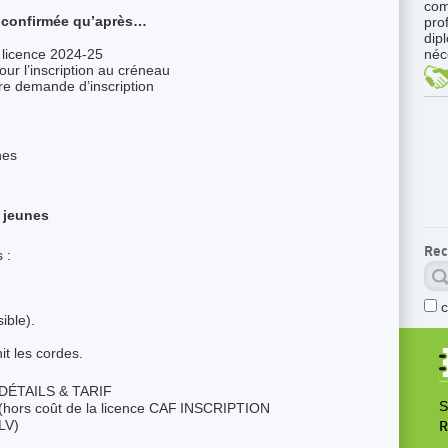
com
a confirmée qu’après…
pro
dip
 licence 2024-25
néc
r l’inscription au créneau
tre demande d’inscription
nes
 jeunes
Rec
 :
ible).
it les cordes.
DÉTAILS & TARIF
S
(
hors coût de la licence CAF
INSCRIPTION
LV
)
R