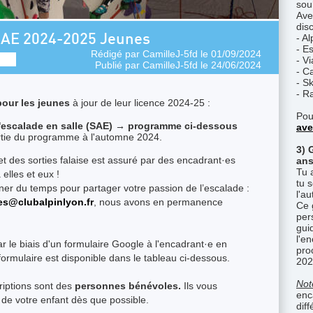
sou
Ave
disc
AE 2024-2025 Jeunes
- A
- E
Rédigé par
CamilleJ-5fd
le 01/09/2024
- Vi
Publié par
CamilleJ-5fd
le 24/06/2024
- C
- S
- R
pour les jeunes
à jour de leur licence 2024-25 :
Pou
escalade en salle (SAE) → programme ci-dessous
ave
ortie du programme à l'automne 2024.
3) 
t des sorties falaise est assuré par des encadrant·es
ans
Tu 
elles et eux !
tu 
nner du temps pour partager votre passion de l’escalade :
l'a
es@clubalpinlyon.fr
, nous avons en permanence
Ce 
per
gui
l'e
r le biais d'un formulaire Google à l'encadrant·e en
pro
ormulaire est disponible dans le tableau ci-dessous.
202
Not
riptions sont des
personnes bénévoles
.
Ils vous
enc
n de votre enfant dès que possible.
diff