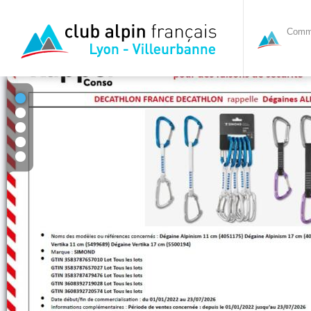
Commi
1
2
3
4
5