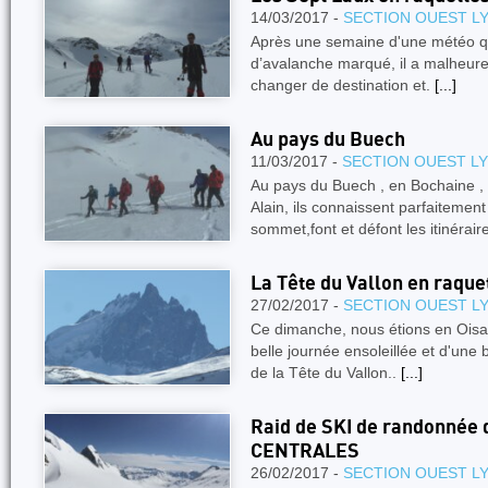
14/03/2017 -
SECTION OUEST L
Après une semaine d'une météo qu
d’avalanche marqué, il a malheure
changer de destination et.
[...]
Au pays du Buech
11/03/2017 -
SECTION OUEST L
Au pays du Buech , en Bochaine , 
Alain, ils connaissent parfaitemen
sommet,font et défont les itinérair
La Tête du Vallon en raque
27/02/2017 -
SECTION OUEST L
Ce dimanche, nous étions en Oisa
belle journée ensoleillée et d'une
de la Tête du Vallon..
[...]
Raid de SKI de randonnée
CENTRALES
26/02/2017 -
SECTION OUEST L