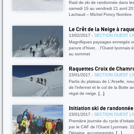
Raid de ski de randonnée dans 
samedi 15 au vendredi 21 avril 20
Lachaud – Michel Poncy Nombre.
Le Crêt de la Neige à raqu
13/02/2017 -
SECTION OUEST L
Magnifiques paysages enneigés où 
parure d’hiver,…l'Ouest lyonnais 
au sommet
Raquettes Croix de Chamr
23/01/2017 -
SECTION OUEST L
Partis du plateau de L'Arselle, nou
de l'infernet et le col de la Botte 
régal de neige.
[...]
Initiation ski de randonnée
23/01/2017 -
SECTION OUEST L
Première journée du cycle d'initat
par le CAF de l'Ouest Lyonnais. 11
Dégaine, accompagnés.
[...]