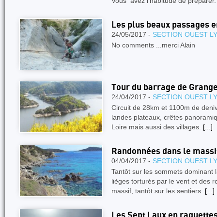
Vous avez l’habitude de préparer
Les plus beaux passages 
24/05/2017 -
SECTION OUEST L
No comments ...merci Alain
Tour du barrage de Grang
24/04/2017 -
SECTION OUEST L
Circuit de 28km et 1100m de deniv
landes plateaux, crêtes panoramiqu
Loire mais aussi des villages.
[...]
Randonnées dans le massif
04/04/2017 -
SECTION OUEST L
Tantôt sur les sommets dominant l
lièges torturés par le vent et des
massif, tantôt sur les sentiers.
[...]
Les Sept Laux en raquette