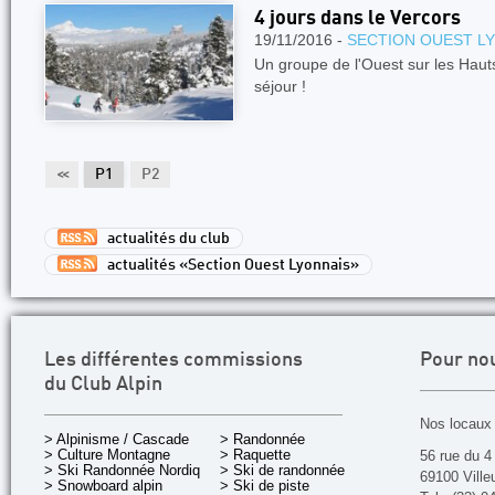
4 jours dans le Vercors
19/11/2016 -
SECTION OUEST L
Un groupe de l'Ouest sur les Haut
séjour !
<<
P1
P2
actualités du club
actualités «Section Ouest Lyonnais»
Les différentes commissions
Pour no
du Club Alpin
Nos locaux 
> Alpinisme / Cascade
> Randonnée
> Culture Montagne
> Raquette
56 rue du 4
> Ski Randonnée Nordique
> Ski de randonnée
69100 Ville
> Snowboard alpin
> Ski de piste