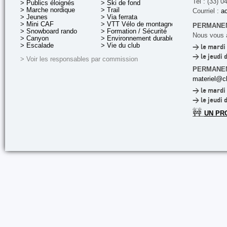
Tel : (33) 0
> Publics éloignés
> Ski de fond
> Marche nordique
> Trail
Courriel :
ac
> Jeunes
> Via ferrata
> Mini CAF
> VTT Vélo de montagne
PERMANEN
> Snowboard rando
> Formation / Sécurité
Nous vous a
> Canyon
> Environnement durable
> Escalade
> Vie du club
> le mardi 
> le jeudi 
> Voir les responsables par commission
PERMANE
materiel@cl
> le mardi 
> le jeudi 
🚧
UN PR