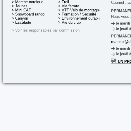
> Marche nordique
> Trail
Courriel :
ac
> Jeunes
> Via ferrata
> Mini CAF
> VTT Vélo de montagne
PERMANEN
> Snowboard rando
> Formation / Sécurité
Nous vous a
> Canyon
> Environnement durable
> Escalade
> Vie du club
> le mardi 
> le jeudi 
> Voir les responsables par commission
PERMANE
materiel@cl
> le mardi 
> le jeudi 
🚧
UN PR