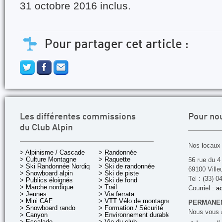
31 octobre 2016 inclus.
Pour partager cet article :
Les différentes commissions
Pour no
du Club Alpin
Nos locaux 
> Alpinisme / Cascade
> Randonnée
> Culture Montagne
> Raquette
56 rue du 4
> Ski Randonnée Nordique
> Ski de randonnée
69100 Ville
> Snowboard alpin
> Ski de piste
Tel : (33) 0
> Publics éloignés
> Ski de fond
> Marche nordique
> Trail
Courriel :
ac
> Jeunes
> Via ferrata
> Mini CAF
> VTT Vélo de montagne
PERMANEN
> Snowboard rando
> Formation / Sécurité
Nous vous a
> Canyon
> Environnement durable
> Escalade
> Vie du club