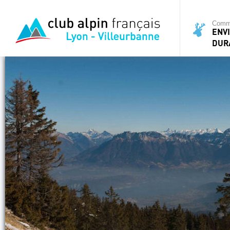
Commi
ENV
DUR