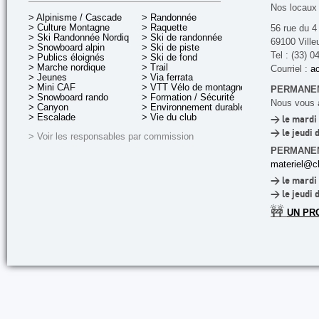
Nos locaux 
> Alpinisme / Cascade
> Randonnée
> Culture Montagne
> Raquette
56 rue du 4
> Ski Randonnée Nordique
> Ski de randonnée
69100 Ville
> Snowboard alpin
> Ski de piste
Tel : (33) 0
> Publics éloignés
> Ski de fond
> Marche nordique
> Trail
Courriel :
ac
> Jeunes
> Via ferrata
> Mini CAF
> VTT Vélo de montagne
PERMANEN
> Snowboard rando
> Formation / Sécurité
Nous vous a
> Canyon
> Environnement durable
> Escalade
> Vie du club
> le mardi 
> le jeudi 
> Voir les responsables par commission
PERMANE
materiel@cl
> le mardi 
> le jeudi 
🚧
UN PR