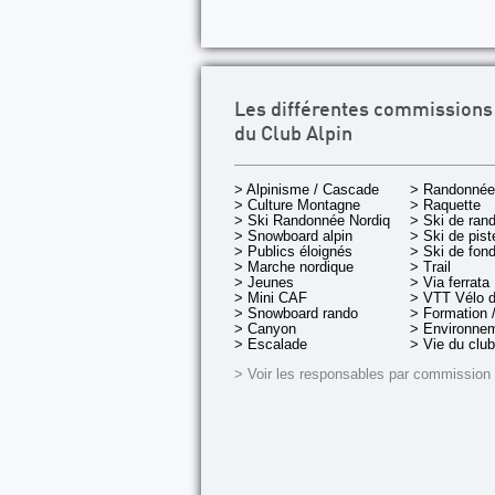
Les différentes commissions
du Club Alpin
> Alpinisme / Cascade
> Randonnée
> Culture Montagne
> Raquette
> Ski Randonnée Nordique
> Ski de ran
> Snowboard alpin
> Ski de pist
> Publics éloignés
> Ski de fon
> Marche nordique
> Trail
> Jeunes
> Via ferrata
> Mini CAF
> VTT Vélo 
> Snowboard rando
> Formation /
> Canyon
> Environnem
> Escalade
> Vie du club
> Voir les responsables par commission