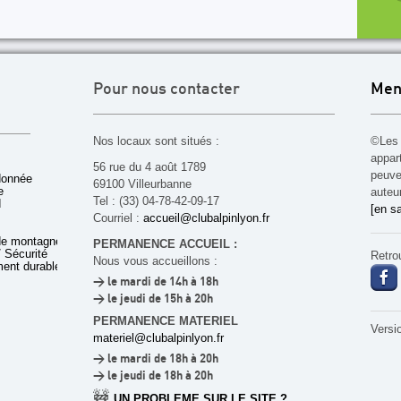
Pour nous contacter
Men
Nos locaux sont situés :
©Les 
appar
56 rue du 4 août 1789
peuven
donnée
69100 Villeurbanne
e
auteu
Tel : (33) 04-78-42-09-17
d
[en sa
Courriel :
accueil@clubalpinlyon.fr
de montagne
PERMANENCE ACCUEIL :
 Sécurité
Retro
Nous vous accueillons :
ent durable
> le mardi de 14h à 18h
> le jeudi de 15h à 20h
PERMANENCE MATERIEL
Versi
materiel@clubalpinlyon.fr
> le mardi de 18h à 20h
> le jeudi de 18h à 20h
🚧
UN PROBLEME SUR LE SITE ?