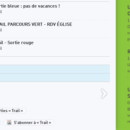
rtie bleue : pas de vacances !
il
1
AIL PARCOURS VERT - RDV ÉGLISE
D
il
o
p
il - Sortie rouge
il
R
1
U
s
:
U
S
0
B
ies « Trail »
v
r
S'abonner à « Trail »