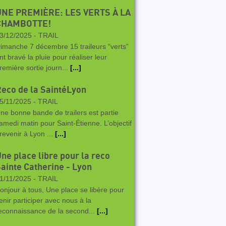
UNE PREMIÈRE: LES VERTS À LA
CHAMBOTTE!
3/12/2025 -
TRAIL
imanche 7 décembre 15 traileurs “verts”
nt bravé la pluie pour réaliser leur
remière sortie journ...
[...]
eco de la SaintéLyon
5/11/2025 -
TRAIL
ne bonne bande de trailers est partie
amedi matin pour Saint-Étienne. L’objectif
 revenir à Lyon ...
[...]
ne place libre pour la reco
ainte Catherine - Lyon
1/11/2025 -
TRAIL
onjour à tous, Une place se libère pour
enir participer avec nous à la
econnaissance de la second...
[...]