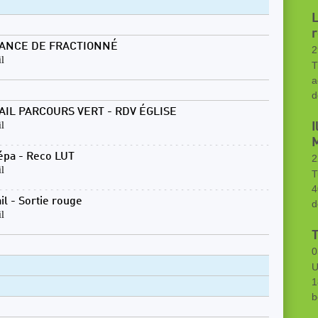
L
r
ANCE DE FRACTIONNÉ
2
il
T
a
d
AIL PARCOURS VERT - RDV ÉGLISE
il
I
M
épa - Reco LUT
2
il
T
4
il - Sortie rouge
d
il
0
U
1
b