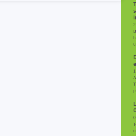
T
s
i
2
B
b
u
D
e
1
A
T
p
L
0
T
c