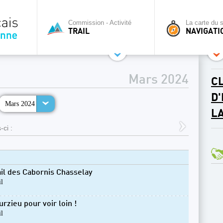
Commission - Activité
La carte du s
TRAIL
NAVIGATI
Mars 2024
CL
D
Mars 2024
L
-ci :
ail des Cabornis Chasselay
il
rzieu pour voir loin !
il