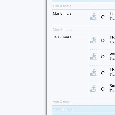
Lun 4 mars
Mar 5 mars
Tr
⚪
Tra
Mer 6 mars
Jeu 7 mars
TR
⚪
Tra
So
⚪
Tra
TR
⚪
Tra
So
⚪
Tra
Ven 8 mars
Sam 9 mars