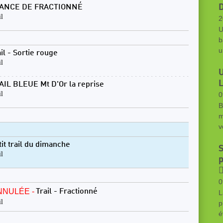
D
ANCE DE FRACTIONNÉ
il
2
U
b
u
il - Sortie rouge
il
L
AIL BLEUE Mt D'Or la reprise
il
0
B
m
v
tit trail du dimanche
S
il
p
🏃
0
NNULÉE -
Trail - Fractionné
L
il
p
é