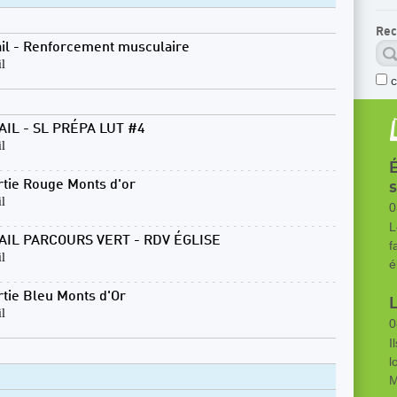
Rec
ail - Renforcement musculaire
il
AIL - SL PRÉPA LUT #4
il
É
rtie Rouge Monts d'or
s
il
0
L
AIL PARCOURS VERT - RDV ÉGLISE
f
il
é
rtie Bleu Monts d'Or
L
il
0
I
l
M