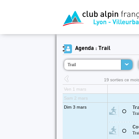
Agenda : Trail
Trail
19 sorties ce mois
Ven 1 mars
Sam 2 mars
Dim 3 mars
Tr
⚪
Tra
Cou
⚪
Tra