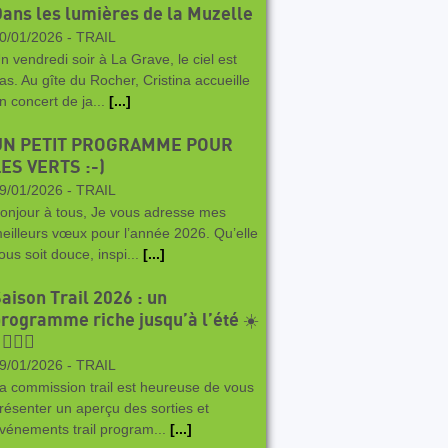
ans les lumières de la Muzelle
0/01/2026 -
TRAIL
n vendredi soir à La Grave, le ciel est
as. Au gîte du Rocher, Cristina accueille
n concert de ja...
[...]
UN PETIT PROGRAMME POUR
ES VERTS :-)
9/01/2026 -
TRAIL
onjour à tous, Je vous adresse mes
eilleurs vœux pour l’année 2026. Qu’elle
ous soit douce, inspi...
[...]
aison Trail 2026 : un
rogramme riche jusqu’à l’été ☀️
‍♀️🏃‍♂️
9/01/2026 -
TRAIL
a commission trail est heureuse de vous
résenter un aperçu des sorties et
vénements trail program...
[...]