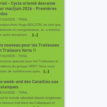
rail - Cycle orienté descente
ur mai/juin 2026 - Premières
nfos
7/10/2025 -
TRAIL
onjour,Avec Hugo BOLZON, en tant que
énévole et coorganisateur, et, a minima,
n autre encadrant, ...
[...]
u nouveau pour les Traileuses
t Traileurs Verts !!
7/10/2025 -
TRAIL
nnonce spéciale pour les Traileuses et
raileurs du groupe VERT !Vous vous
osez de nombreuses ques...
[...]
e week-end des Canailles aux
Calanques
6/10/2025 -
TRAIL
out le monde attendait depuis longtemps
e fameux trail dans les Calanques et