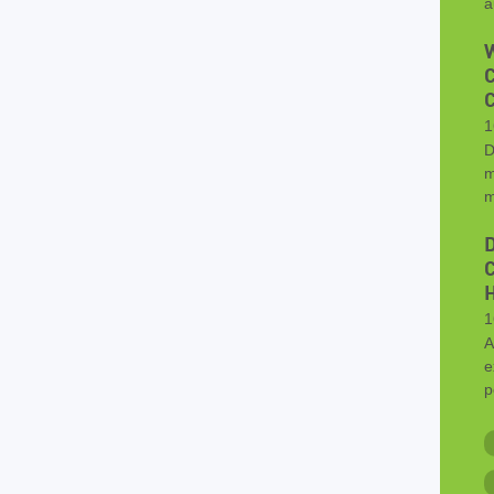
a
W
C
1
D
m
m
D
C
1
A
e
p