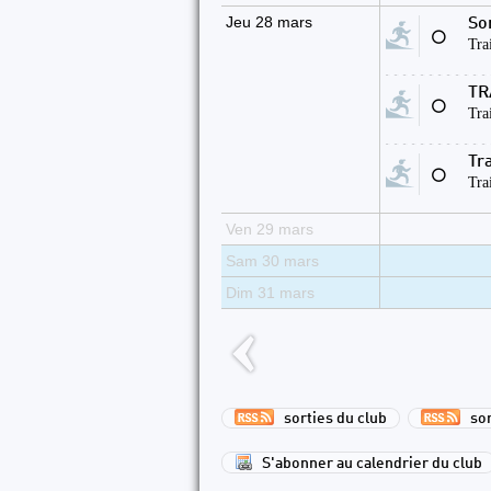
Jeu 28 mars
So
⚪
Tra
TR
⚪
Tra
Tra
⚪
Tra
Ven 29 mars
Sam 30 mars
Dim 31 mars
sorties du club
sort
S'abonner au calendrier du club