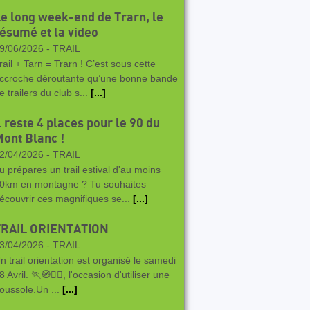
e long week-end de Trarn, le
ésumé et la video
9/06/2026 -
TRAIL
rail + Tarn = Trarn ! C’est sous cette
ccroche déroutante qu’une bonne bande
e trailers du club s...
[...]
l reste 4 places pour le 90 du
ont Blanc !
2/04/2026 -
TRAIL
u prépares un trail estival d'au moins
0km en montagne ? Tu souhaites
écouvrir ces magnifiques se...
[...]
TRAIL ORIENTATION
3/04/2026 -
TRAIL
n trail orientation est organisé le samedi
8 Avril. 🏃🧭🏃‍♀️, l'occasion d'utiliser une
oussole.Un ...
[...]