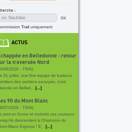
herche :
commission
Trail
uniquement
ACTUS
chappée en Belledonne : retour
ur la traversée Nord
3/08/2026 -
TRAIL
e 31 juillet, une fine équipe de traileurs
amiliers des sentiers escarpés, s'est
lancée en Belled...
[...]
es 90 du Mont Blanc
8/07/2026 -
TRAIL
ls sont en forme et motivés ces coureurs
orsqu'ils descendent à Chamonix du
ont-Blanc Express ! E...
[...]