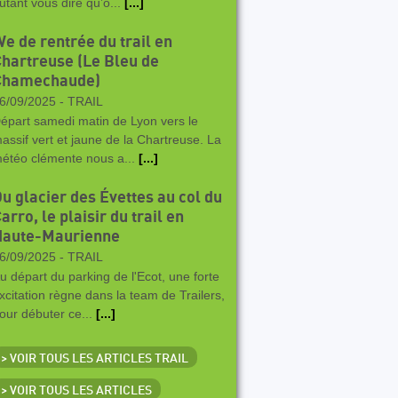
utant vous dire qu’o...
[...]
e de rentrée du trail en
hartreuse (Le Bleu de
Chamechaude)
6/09/2025 -
TRAIL
épart samedi matin de Lyon vers le
assif vert et jaune de la Chartreuse. La
étéo clémente nous a...
[...]
u glacier des Évettes au col du
arro, le plaisir du trail en
Haute-Maurienne
6/09/2025 -
TRAIL
u départ du parking de l'Ecot, une forte
xcitation règne dans la team de Trailers,
our débuter ce...
[...]
> VOIR TOUS LES ARTICLES TRAIL
> VOIR TOUS LES ARTICLES