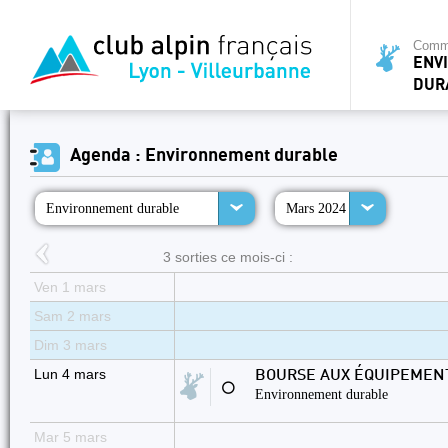
Commi
ENV
DUR
Agenda : Environnement durable
Environnement durable
Mars 2024
3 sorties ce mois-ci :
Ven 1 mars
Sam 2 mars
Dim 3 mars
Lun 4 mars
BOURSE AUX ÉQUIPEMENT
⚪
Environnement durable
Mar 5 mars