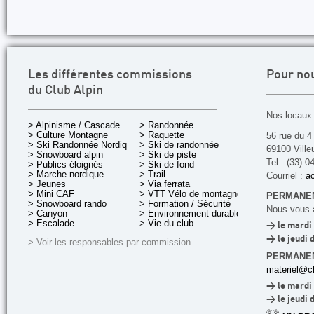
Les différentes commissions
Pour no
du Club Alpin
Nos locaux 
> Alpinisme / Cascade
> Randonnée
> Culture Montagne
> Raquette
56 rue du 4
> Ski Randonnée Nordique
> Ski de randonnée
69100 Ville
> Snowboard alpin
> Ski de piste
Tel : (33) 0
> Publics éloignés
> Ski de fond
> Marche nordique
> Trail
Courriel :
ac
> Jeunes
> Via ferrata
> Mini CAF
> VTT Vélo de montagne
PERMANEN
> Snowboard rando
> Formation / Sécurité
Nous vous a
> Canyon
> Environnement durable
> Escalade
> Vie du club
> le mardi 
> le jeudi 
> Voir les responsables par commission
PERMANE
materiel@cl
> le mardi 
> le jeudi 