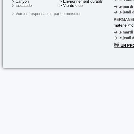
> Canyon
> Environnement durable
> Escalade
> Vie du club
> le mardi 
> le jeudi 
> Voir les responsables par commission
PERMANE
materiel@cl
> le mardi 
> le jeudi 
🚧
UN PR