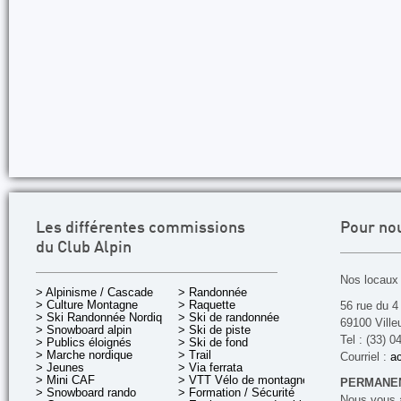
Les différentes commissions
Pour no
du Club Alpin
Nos locaux 
> Alpinisme / Cascade
> Randonnée
> Culture Montagne
> Raquette
56 rue du 4
> Ski Randonnée Nordique
> Ski de randonnée
69100 Ville
> Snowboard alpin
> Ski de piste
Tel : (33) 0
> Publics éloignés
> Ski de fond
> Marche nordique
> Trail
Courriel :
ac
> Jeunes
> Via ferrata
> Mini CAF
> VTT Vélo de montagne
PERMANEN
> Snowboard rando
> Formation / Sécurité
Nous vous a