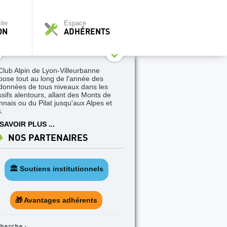
ite
Espace
ON
ADHÉRENTS
Club Alpin de Lyon-Villeurbanne
pose tout au long de l'année des
données de tous niveaux dans les
sifs alentours, allant des Monts de
nnais ou du Pilat jusqu'aux Alpes et
.
SAVOIR PLUS ...
NOS PARTENAIRES
🏛️ Soutiens institutionnels
🎁 Avantages adhérents
herche :