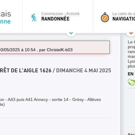
Commission - Activité
La carte du s
RANDONNÉE
NAVIGATI
Le 
pro
 03/05/2025 à 10:54 , par
ChristelK-b03
ran
mas
Lyo
plus
RÊT DE L'AIGLE 1626
/ DIMANCHE 4 MAI 2025
EN 
n - A43 puis A41 Annecy - sortie 14 - Grésy - Allèves
te)
Rec