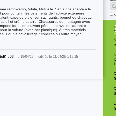
e recto-verso, Vitale, Mutuelle. Sac à dos adapté à la
our contenir les vêtements de l’activité extérieure :
valent, cape de pluie, sur-sac, gants, bonnet ou chapeau,
e soleil et crème solaire. Chaussures de montagne avec
mpons forestiers suivant période et avis encadrant.e.
ur la voiture (avec sac plastique). Autres matériels
nt.e. Pour le covoiturage : espèces ou autre moyen
S
R
S
stelK-b03
- le 18/04/25, modifiée le 21/04/25 à 18:15
G
)
D
R
D
D
L
Q