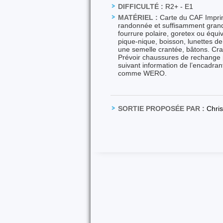
DIFFICULTÉ :
R2+ - E1
MATÉRIEL :
Carte du CAF Imprimé
randonnée et suffisamment grand p
fourrure polaire, goretex ou équi
pique-nique, boisson, lunettes d
une semelle crantée, bâtons. Cra
Prévoir chaussures de rechange po
suivant information de l’encadra
comme WERO.
SORTIE PROPOSÉE PAR :
Chri