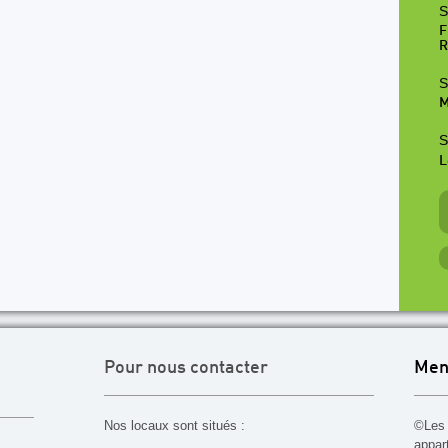
S
F
R
S
M
S
L
Pour nous contacter
Men
Nos locaux sont situés :
©Les 
appar