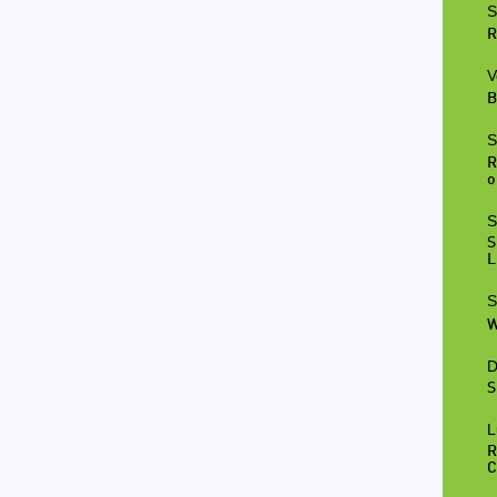
S
R
V
B
S
R
o
S
S
L
S
W
D
S
L
R
C