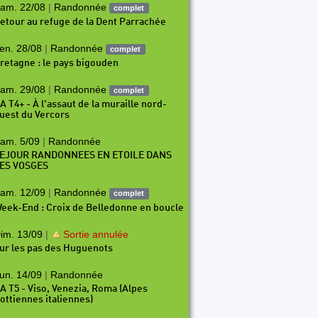
am. 22/08
|
Randonnée
complet
etour au refuge de la Dent Parrachée
en. 28/08
|
Randonnée
complet
retagne : le pays bigouden
am. 29/08
|
Randonnée
complet
A T4+ - À l'assaut de la muraille nord-
uest du Vercors
am. 5/09
|
Randonnée
EJOUR RANDONNEES EN ETOILE DANS
ES VOSGES
am. 12/09
|
Randonnée
complet
eek-End : Croix de Belledonne en boucle
im. 13/09
|
Sortie annulée
ur les pas des Huguenots
un. 14/09
|
Randonnée
A T5 - Viso, Venezia, Roma (Alpes
ottiennes italiennes)