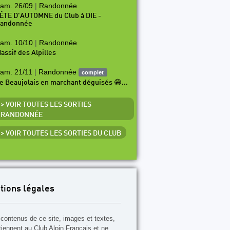
am. 26/09
|
Randonnée
ÊTE D'AUTOMNE du Club à DIE -
andonnée
am. 10/10
|
Randonnée
assif des Alpilles
am. 21/11
|
Randonnée
complet
e Beaujolais en marchant déguisés 😁...
> VOIR TOUTES LES SORTIES
RANDONNÉE
> VOIR TOUTES LES SORTIES DU CLUB
tions légales
contenus de ce site, images et textes,
tiennent au Club Alpin Français et ne