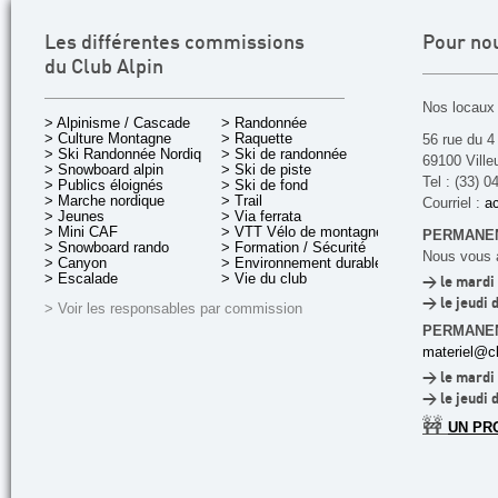
Les différentes commissions
Pour no
du Club Alpin
Nos locaux 
> Alpinisme / Cascade
> Randonnée
> Culture Montagne
> Raquette
56 rue du 4
> Ski Randonnée Nordique
> Ski de randonnée
69100 Ville
> Snowboard alpin
> Ski de piste
Tel : (33) 0
> Publics éloignés
> Ski de fond
> Marche nordique
> Trail
Courriel :
ac
> Jeunes
> Via ferrata
> Mini CAF
> VTT Vélo de montagne
PERMANEN
> Snowboard rando
> Formation / Sécurité
Nous vous a
> Canyon
> Environnement durable
> Escalade
> Vie du club
> le mardi 
> le jeudi 
> Voir les responsables par commission
PERMANE
materiel@cl
> le mardi 
> le jeudi 
🚧
UN PR