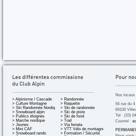
Les différentes commissions
Pour no
du Club Alpin
Nos locaux 
> Alpinisme / Cascade
> Randonnée
> Culture Montagne
> Raquette
56 rue du 4
> Ski Randonnée Nordique
> Ski de randonnée
69100 Ville
> Snowboard alpin
> Ski de piste
Tel : (33) 0
> Publics éloignés
> Ski de fond
> Marche nordique
> Trail
Courriel :
ac
> Jeunes
> Via ferrata
> Mini CAF
> VTT Vélo de montagne
PERMANEN
> Snowboard rando
> Formation / Sécurité
Nous vous a