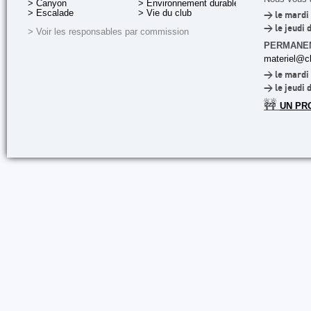
> Canyon
> Environnement durable
> Escalade
> Vie du club
> le mardi 
> le jeudi 
> Voir les responsables par commission
PERMANE
materiel@cl
> le mardi 
> le jeudi 
🚧
UN PR