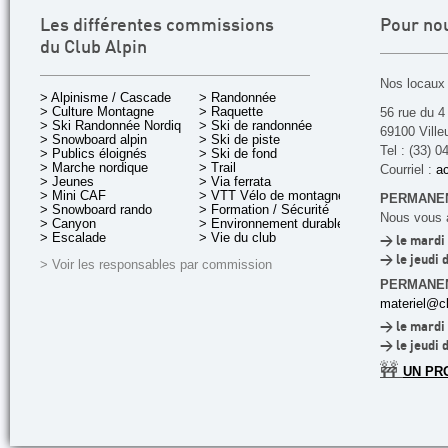
Les différentes commissions
Pour no
du Club Alpin
Nos locaux 
> Alpinisme / Cascade
> Randonnée
> Culture Montagne
> Raquette
56 rue du 4
> Ski Randonnée Nordique
> Ski de randonnée
69100 Ville
> Snowboard alpin
> Ski de piste
Tel : (33) 0
> Publics éloignés
> Ski de fond
> Marche nordique
> Trail
Courriel :
ac
> Jeunes
> Via ferrata
> Mini CAF
> VTT Vélo de montagne
PERMANEN
> Snowboard rando
> Formation / Sécurité
Nous vous a
> Canyon
> Environnement durable
> Escalade
> Vie du club
> le mardi 
> le jeudi 
> Voir les responsables par commission
PERMANE
materiel@cl
> le mardi 
> le jeudi 
🚧
UN PR