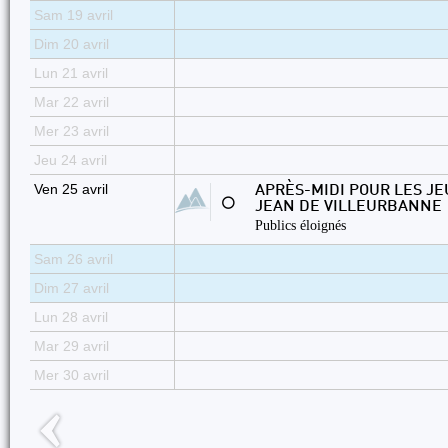
Sam 19 avril
Dim 20 avril
Lun 21 avril
Mar 22 avril
Mer 23 avril
Jeu 24 avril
Ven 25 avril
APRÈS-MIDI POUR LES JE
⚪
JEAN DE VILLEURBANNE
Publics éloignés
Sam 26 avril
Dim 27 avril
Lun 28 avril
Mar 29 avril
Mer 30 avril