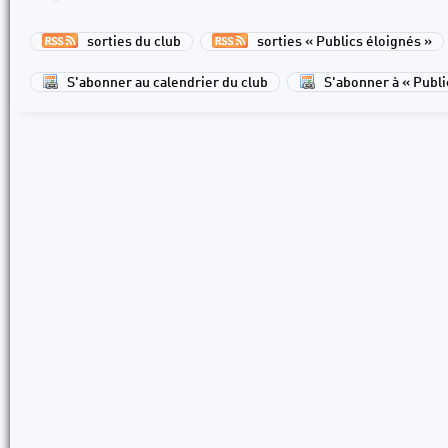
sorties du club
sorties « Publics éloignés »
S'abonner au calendrier du club
S'abonner à « Publi