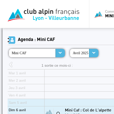
Commi
MINI
Agenda : Mini CAF
Mini CAF
Avril 2025
1 sortie ce mois-ci :
Mar 1 avril
Mer 2 avril
Jeu 3 avril
Ven 4 avril
Sam 5 avril
Dim 6 avril
Mini Caf : Col de L'alpette
⚪